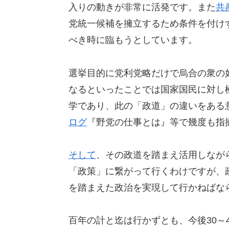
入りの動きが非常に活発です。また
共
党統一候補を擁立するため条件を付け
べき時に臨もうとしています。
選挙目的に党利党略だけで烏合の衆の
なるといったことでは国家国民に対し
学であり、此の「政道」の違いをある
ログ
『野党の仕事とは』等で幾度も指
そして
、その政道を踏まえ活用しなが
「政策」に繋がって行くわけですが、
を踏まえた政治を実現して行かねばな
百年の計と迄は行かずとも、今後30～