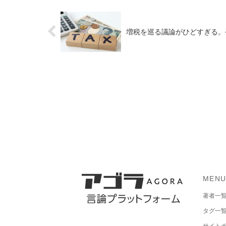
増税を巡る議論がひどすぎる。
MEN
著者一
タグ一
サイト