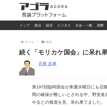
トップ
政治
経済
ビジネス
社会・一般
国際
ホーム
政治
続く「モリカケ国会」に呆れ
北尾 吉孝
第197回臨時国会が来週水曜日にも召
間の確保が難しいとされる中、野党各
やるとの報道を見、呆れ果てました。