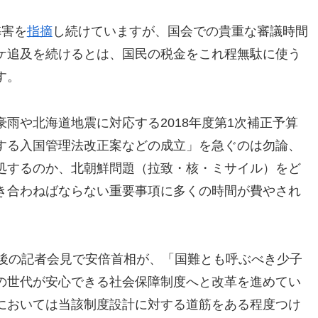
弊害を
指摘
し続けていますが、国会での貴重な審議時間
ケ追及を続けるとは、国民の税金をこれ程無駄に使う
す。
雨や北海道地震に対応する2018年度第1次補正予算
する入国管理法改正案などの成立」を急ぐのは勿論、
処するのか、北朝鮮問題（拉致・核・ミサイル）をど
き合わねばならない重要事項に多くの時間が費やされ
足後の記者会見で安倍首相が、「国難とも呼ぶべき少子
の世代が安心できる社会保障制度へと改革を進めてい
においては当該制度設計に対する道筋をある程度つけ