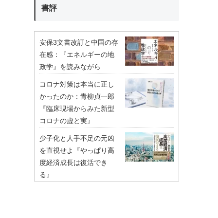
書評
安保3文書改訂と中国の存
在感：『エネルギーの地
政学』を読みながら
コロナ対策は本当に正し
かったのか：青柳貞一郎
『臨床現場からみた新型
コロナの虚と実』
少子化と人手不足の元凶
を直視せよ『やっぱり高
度経済成長は復活でき
る』