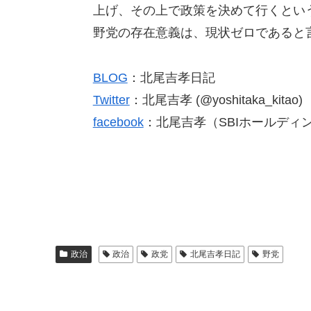
上げ、その上で政策を決めて行くとい
野党の存在意義は、現状ゼロであると
BLOG
：北尾吉孝日記
Twitter
：北尾吉孝 (@yoshitaka_kitao)
facebook
：北尾吉孝（SBIホールディ
政治
政治
政党
北尾吉孝日記
野党