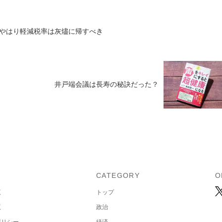
やはり軽減税率は灰燼に帰すべき
井戸端会議は長寿の秘訣だった？
U
CATEGORY
O
覧
トップ
覧
政治
ポリシー
経済