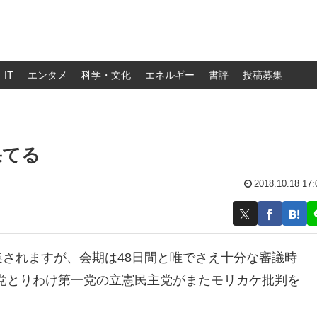
IT
エンタメ
科学・文化
エネルギー
書評
投稿募集
果てる
2018.10.18 17:
集されますが、会期は48日間と唯でさえ十分な審議時
党とりわけ第一党の立憲民主党がまたモリカケ批判を