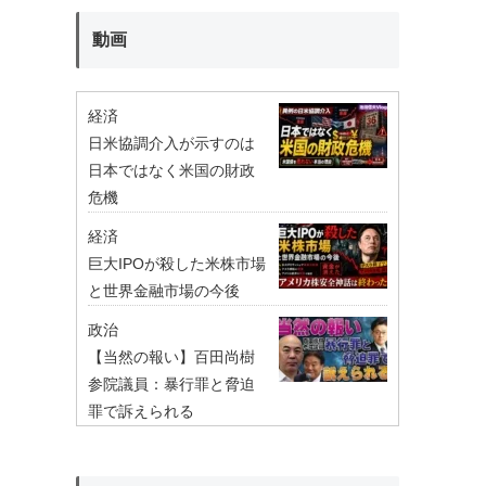
動画
経済
日米協調介入が示すのは
日本ではなく米国の財政
危機
経済
巨大IPOが殺した米株市場
と世界金融市場の今後
政治
【当然の報い】百田尚樹
参院議員：暴行罪と脅迫
罪で訴えられる