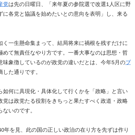
産党
は先の日曜日、「来年夏の参院選で改選1人区に野
ずに各党と協議を始めたいとの意向を表明」し、来る
如く一生懸命集まって、結局将来に禍根を残すだけに
極めて無責任なやり方です。一番大事なのは思想・哲
意味象徴しているのが政党の違いだとは、今年5月の
ブ
摘した通りです。
ら如何に具現化・具体化して行くかを「政略」と言い
政党は政党たる役割をきちっと果たすべく政道・政略
らないのです。
40年を見、此の国の正しい政治の在り方を先ずは作り