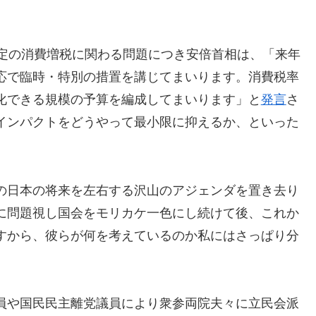
予定の消費増税に関わる問題につき安倍首相は、「来年
応で臨時・特別の措置を講じてまいります。消費税率
化できる規模の予算を編成してまいります」と
発言
さ
インパクトをどうやって最小限に抑えるか、といった
の日本の将来を左右する沢山のアジェンダを置き去り
に問題視し国会をモリカケ一色にし続けて後、これか
すから、彼らが何を考えているのか私にはさっぱり分
員や国民民主離党議員により衆参両院夫々に立民会派