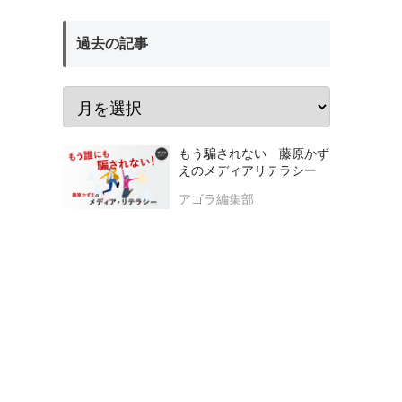
過去の記事
もう騙されない 藤原かず
えのメディアリテラシー
アゴラ編集部