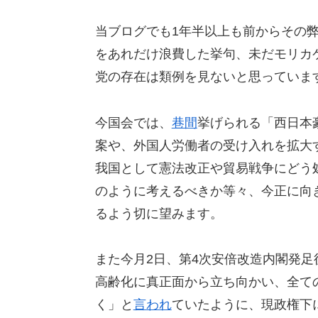
当ブログでも1年半以上も前からその
をあれだけ浪費した挙句、未だモリカ
党の存在は類例を見ないと思っていま
今国会では、
巷間
挙げられる「西日本豪
案や、外国人労働者の受け入れを拡大
我国として憲法改正や貿易戦争にどう
のように考えるべきか等々、今正に向
るよう切に望みます。
また今月2日、第4次安倍改造内閣発
高齢化に真正面から立ち向かい、全て
く」と
言われ
ていたように、現政権下