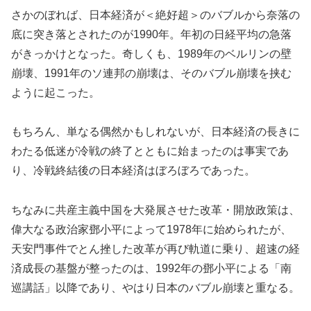
さかのぼれば、日本経済が＜絶好超＞のバブルから奈落の
底に突き落とされたのが1990年。年初の日経平均の急落
がきっかけとなった。奇しくも、1989年のベルリンの壁
崩壊、1991年のソ連邦の崩壊は、そのバブル崩壊を挟む
ように起こった。
もちろん、単なる偶然かもしれないが、日本経済の長きに
わたる低迷が冷戦の終了とともに始まったのは事実であ
り、冷戦終結後の日本経済はぼろぼろであった。
ちなみに共産主義中国を大発展させた改革・開放政策は、
偉大なる政治家鄧小平によって1978年に始められたが、
天安門事件でとん挫した改革が再び軌道に乗り、超速の経
済成長の基盤が整ったのは、1992年の鄧小平による「南
巡講話」以降であり、やはり日本のバブル崩壊と重なる。