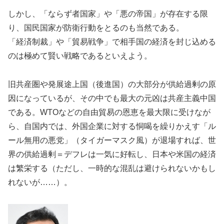
しかし、「ならず者国家」や「悪の帝国」が存在する限
り、国民国家が防衛行動をとるのも当然である。
「経済制裁」や「貿易戦争」で相手国の経済を封じ込める
のは極めて賢い戦略であるといえよう。
旧共産圏や発展途上国（後進国）の大部分が供給過剰の原
因になっているが、その中でも最大の元凶は共産主義中国
である。WTOなどの自由貿易の恩恵を最大限に受けなが
ら、自国内では、外国企業に対する恫喝を繰りかえす「ル
ール無用の悪党」（タイガーマスク風）が退場すれば、世
界の供給過剰＝デフレは一気に好転し、日本や米国の経済
は繁栄する（ただし、一時的な混乱は避けられないかもし
れないが……）。