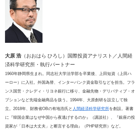
大原 浩
（おおはら ひろし）国際投資アナリスト／人間経
済科学研究所・執行パートナー
1960年静岡県生まれ。同志社大学法学部を卒業後、上田短資（上田ハ
ーロー）に入社。外国為替、インターバンク資金取引などを担当。フラ
ンス国営・クレディ・リヨネ銀行に移り、金融先物・デリバティブ・オ
プションなど先端金融商品を扱う。1994年、大原創研を設立して独
立。2018年、財務省OBの有地浩氏と
人間経済科学研究所
を創設。著書
に『韓国企業はなぜ中国から夜逃げするのか』（講談社）、『銀座の投
資家が「日本は大丈夫」と断言する理由』（PHP研究所）など。