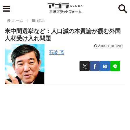
ホーム
政治
米中間選挙など：人口減の本質論が霞む外国
人材受け入れ問題
2018.11.10 06:00
石破 茂