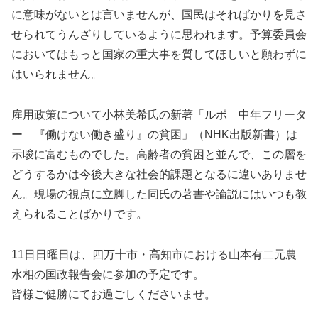
に意味がないとは言いませんが、国民はそればかりを見さ
せられてうんざりしているように思われます。予算委員会
においてはもっと国家の重大事を質してほしいと願わずに
はいられません。
雇用政策について小林美希氏の新著「ルポ 中年フリータ
ー 『働けない働き盛り』の貧困」（NHK出版新書）は
示唆に富むものでした。高齢者の貧困と並んで、この層を
どうするかは今後大きな社会的課題となるに違いありませ
ん。現場の視点に立脚した同氏の著書や論説にはいつも教
えられることばかりです。
11日日曜日は、四万十市・高知市における山本有二元農
水相の国政報告会に参加の予定です。
皆様ご健勝にてお過ごしくださいませ。