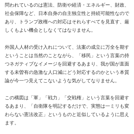
問われているのは憲法、防衛や経済・エネルギー、財政、
社会保障など、日本自身の自主独立性と持続可能性なので
あり、トランプ政権への対応はそれらすべてを見直す、厳
しくもよい機会としなくてはなりません。
外国人人材の受け入れについて、法案の成立に万全を期す
ということは当然のことながら、「移民」という言葉の持
つネガティブなイメージを回避するあまり、我が国が直面
する未曽有の急激な人口減にどう対応するのかという本質
論が今一つ見えてこないような気がしてなりません。
この構図は「軍」「戦力」「交戦権」という言葉を回避す
るあまり、「自衛隊を明記するだけで、実態は一ミリも変
わらない憲法改正」というものと近似しているように思え
ます。