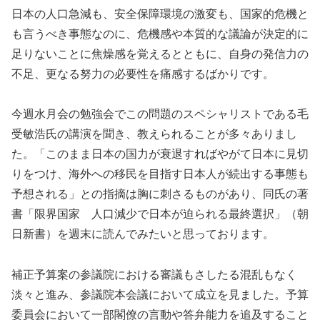
日本の人口急減も、安全保障環境の激変も、国家的危機と
も言うべき事態なのに、危機感や本質的な議論が決定的に
足りないことに焦燥感を覚えるとともに、自身の発信力の
不足、更なる努力の必要性を痛感するばかりです。
今週水月会の勉強会でこの問題のスペシャリストである毛
受敏浩氏の講演を聞き、教えられることが多々ありまし
た。「このまま日本の国力が衰退すればやがて日本に見切
りをつけ、海外への移民を目指す日本人が続出する事態も
予想される」との指摘は胸に刺さるものがあり、同氏の著
書「限界国家 人口減少で日本が迫られる最終選択」（朝
日新書）を週末に読んでみたいと思っております。
補正予算案の参議院における審議もさしたる混乱もなく
淡々と進み、参議院本会議において成立を見ました。予算
委員会において一部閣僚の言動や答弁能力を追及すること