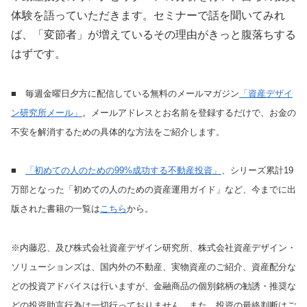
体験を語っていただきます。セミナーで話を聞いてみれ
ば、「変節者」が増えているその理由がきっと腹落ちする
はずです。
■ 毎週金曜日夕方に配信している無料のメールマガジン
「資産デザイ
ン研究所メール」
。メールアドレスとお名前を登録するだけで、お金の
不安を解消するための具体的な方法をご紹介します。
■
「初めての人のための99%成功する不動産投資」
、シリーズ累計19
万部となった「初めての人のための資産運用ガイド」など、今までに出
版された書籍の一覧は
こちら
から。
※内藤忍、及び株式会社資産デザイン研究所、株式会社資産デザイン・
ソリューションズは、国内外の不動産、実物資産のご紹介、資産配分な
どの投資アドバイスは行いますが、金融商品の個別銘柄の勧誘・推奨な
どの投資助言行為は一切行っておりません。また、投資の最終判断はご