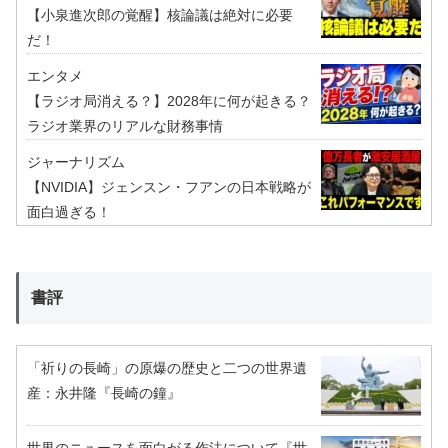
【小泉進次郎の覚醒】核論議は絶対に必要
だ！
エンタメ
【ラジオ局消える？】2028年に何が起きる？
ラジオ業界のリアルな財務事情
ジャーナリズム
【NVIDIA】ジェンスン・フアンの日本戦略が
面白過ぎる！
書評
「祈りの長崎」の原爆の歴史と二つの世界遺
産：永井隆『長崎の鐘』
世界のニュースを面白がる作法について『世