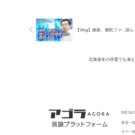
【Vlog】維新、都民ファ...
北海道冬の停電でも凍えな
MEN
著者一
タグ一