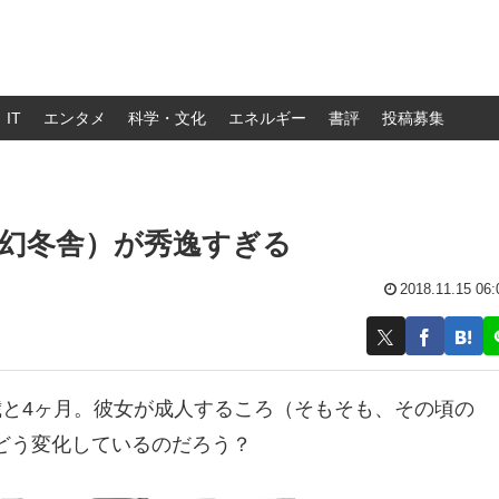
IT
エンタメ
科学・文化
エネルギー
書評
投稿募集
幻冬舎）が秀逸すぎる
2018.11.15 06:
歳と4ヶ月。彼女が成人するころ（そもそも、その頃の
どう変化しているのだろう？