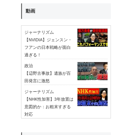
動画
ジャーナリズム
【NVIDIA】ジェンスン・
フアンの日本戦略が面白
過ぎる！
政治
【辺野古事故】遺族が百
田発言に激怒
ジャーナリズム
【NHK性加害】3年放置は
意図的か：お粗末すぎる
対応