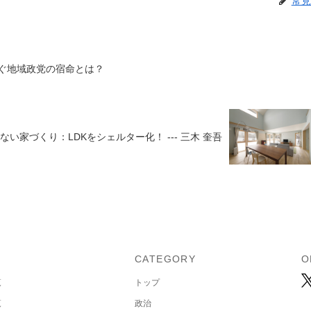
常見
揺らぐ地域政党の宿命とは？
い家づくり：LDKをシェルター化！ --- 三木 奎吾
U
CATEGORY
O
覧
トップ
覧
政治