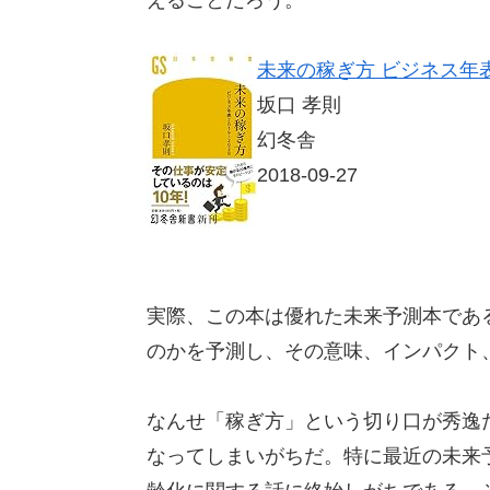
未来の稼ぎ方 ビジネス年表201
坂口 孝則
幻冬舎
2018-09-27
実際、この本は優れた未来予測本である
のかを予測し、その意味、インパクト
なんせ「稼ぎ方」という切り口が秀逸
なってしまいがちだ。特に最近の未来