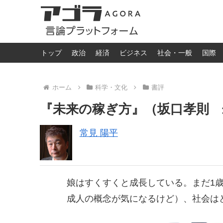
トップ
政治
経済
ビジネス
社会・一般
国際
ホーム
科学・文化
書評
『未来の稼ぎ方』（坂口孝則 
常見 陽平
娘はすくすくと成長している。まだ1
成人の概念が気になるけど）、社会は