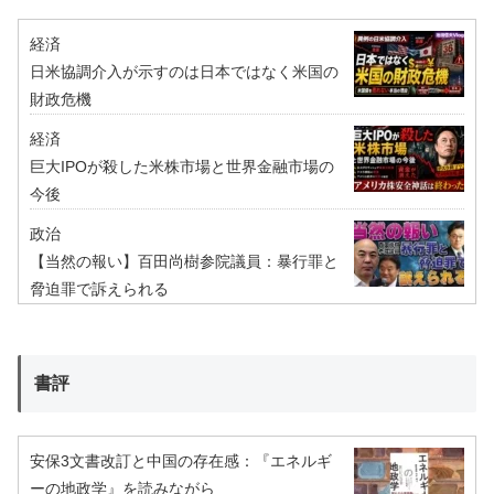
経済
日米協調介入が示すのは日本ではなく米国の
財政危機
経済
巨大IPOが殺した米株市場と世界金融市場の
今後
政治
【当然の報い】百田尚樹参院議員：暴行罪と
脅迫罪で訴えられる
書評
安保3文書改訂と中国の存在感：『エネルギ
ーの地政学』を読みながら