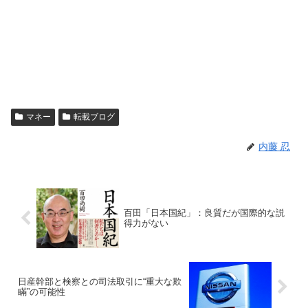
マネー
転載ブログ
内藤 忍
百田「日本国紀」：良質だが国際的な説
得力がない
日産幹部と検察との司法取引に“重大な欺
瞞”の可能性