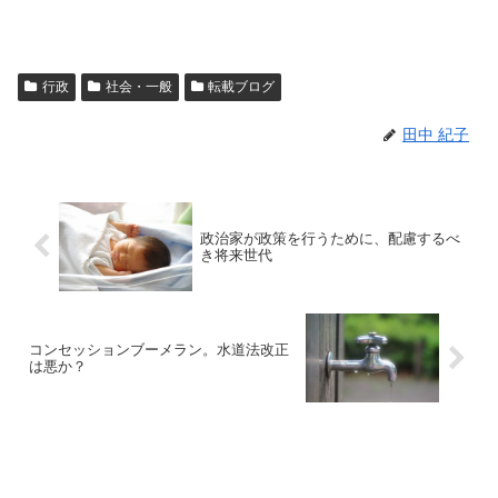
行政
社会・一般
転載ブログ
田中 紀子
政治家が政策を行うために、配慮するべ
き将来世代
コンセッションブーメラン。水道法改正
は悪か？