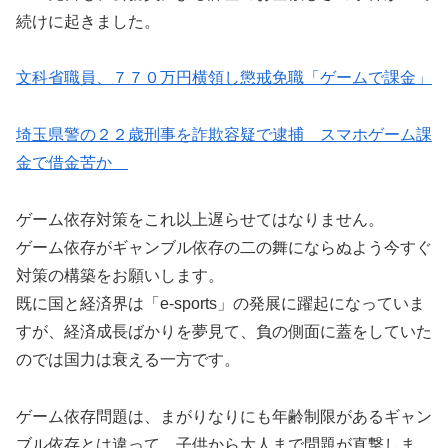
続けに起きました。
文科省職員、７７０万円横領し懲戒免職「ゲームで課金」
埼玉県警の２２歳刑事を詐欺容疑で逮捕 スマホゲーム課
金で借金苦か
ゲーム依存対策をこれ以上遅らせてはなりません。
ゲーム依存がギャンブル依存の二の舞にならぬよう今すぐ
対策の構築をお願いします。
既に国と経済界は「e-sports」の発展に躍起になっていま
すが、経済成長ばかりを夢見て、負の側面に蓋をしていた
のでは国力は衰える一方です。
ゲーム依存問題は、まがりなりにも年齢制限があるギャン
ブル依存とは違って、子供から大人まで問題が直撃しま