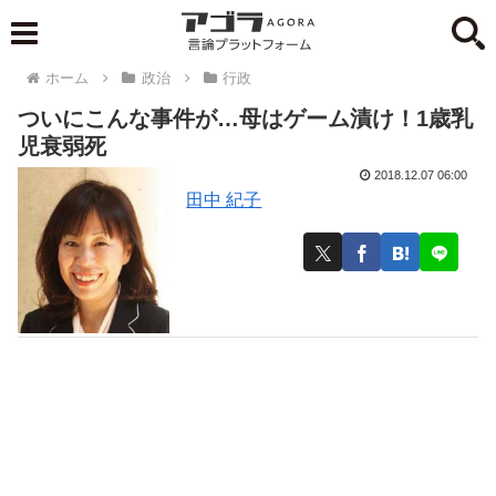
ホーム
政治
行政
ついにこんな事件が…母はゲーム漬け！1歳乳
児衰弱死
2018.12.07 06:00
田中 紀子