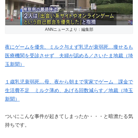
ANNニュースより：編集部
夜にゲームを優先、ミルク与えず乳児が衰弱死…痩せるも
医療機関を受診させず 夫婦が認める／さいたま地裁（埼
玉新聞）
１歳乳児衰弱死…母、夜から朝まで実家でゲーム 課金で
生活費不足 ミルク薄め、あげる回数減らす／地裁（埼玉
新聞）
ついにこんな事件が起きてしまったか・・・と暗澹たる気
持ちです。