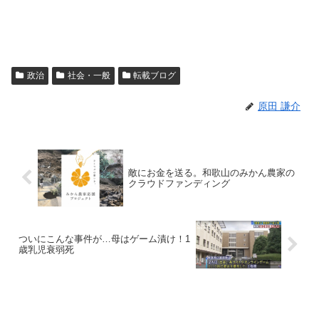
政治
社会・一般
転載ブログ
原田 謙介
敵にお金を送る。和歌山のみかん農家の
クラウドファンディング
ついにこんな事件が…母はゲーム漬け！1
歳乳児衰弱死