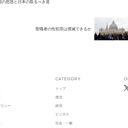
国の思惑と日本の取るべき道
聖職者の性犯罪は撲滅できるか
U
CATEGORY
O
覧
トップ
覧
政治
ポリシー
経済
ビジネス
集
社会・一般