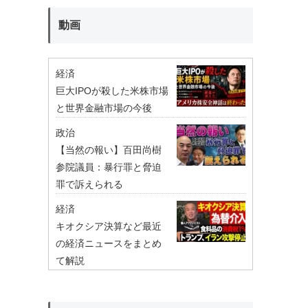
動画
経済
巨大IPOが殺した米株市場
と世界金融市場の今後
政治
【当然の報い】百田尚樹
参院議員：暴行罪と脅迫
罪で訴えられる
経済
キオクシア決算など最近
の経済ニュースをまとめ
て解説