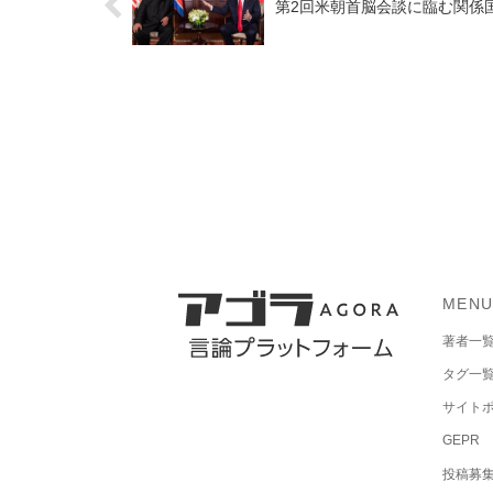
第2回米朝首脳会談に臨む関係
MEN
著者一
タグ一
サイト
GEPR
投稿募