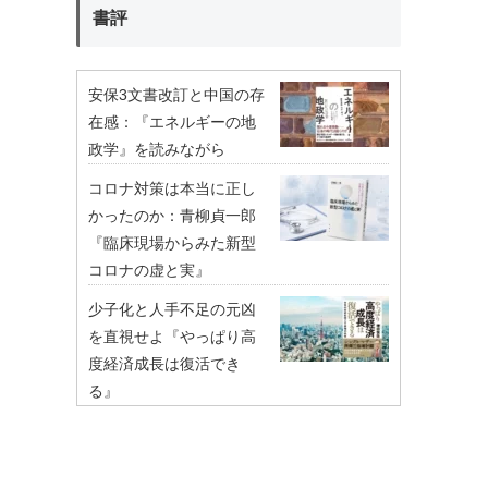
書評
安保3文書改訂と中国の存
在感：『エネルギーの地
政学』を読みながら
コロナ対策は本当に正し
かったのか：青柳貞一郎
『臨床現場からみた新型
コロナの虚と実』
少子化と人手不足の元凶
を直視せよ『やっぱり高
度経済成長は復活でき
る』