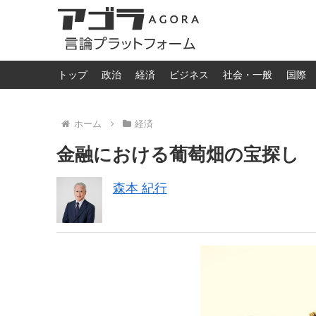
トップ
政治
経済
ビジネス
社会・一般
国際
ホーム
経済
金融における葡萄畑の宝探し
森本 紀行