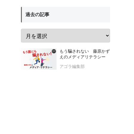
過去の記事
もう騙されない 藤原かず
えのメディアリテラシー
アゴラ編集部