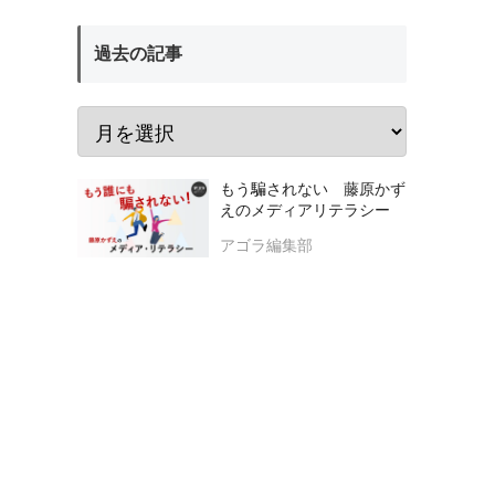
過去の記事
もう騙されない 藤原かず
えのメディアリテラシー
アゴラ編集部