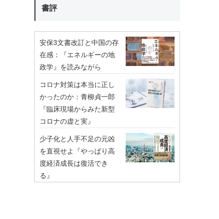
書評
安保3文書改訂と中国の存
在感：『エネルギーの地
政学』を読みながら
コロナ対策は本当に正し
かったのか：青柳貞一郎
『臨床現場からみた新型
コロナの虚と実』
少子化と人手不足の元凶
を直視せよ『やっぱり高
度経済成長は復活でき
る』