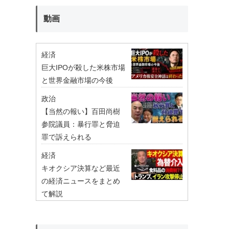
動画
経済
巨大IPOが殺した米株市場
と世界金融市場の今後
政治
【当然の報い】百田尚樹
参院議員：暴行罪と脅迫
罪で訴えられる
経済
キオクシア決算など最近
の経済ニュースをまとめ
て解説