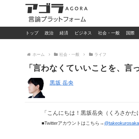
トップ
政治
経済
ビジネス
社会・一般
国際
ホーム
社会・一般
ライフ
「言わなくていいことを、言
黒坂 岳央
「こんにちは！黒坂岳央（くろさかた
■Twitterアカウントはこちら→
@takeokurosaka