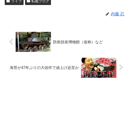
ライフ
転載ブログ
内藤 忍
防衛技術博物館（仮称）など
海苔が47年ぶりの大凶作で値上げ必至か