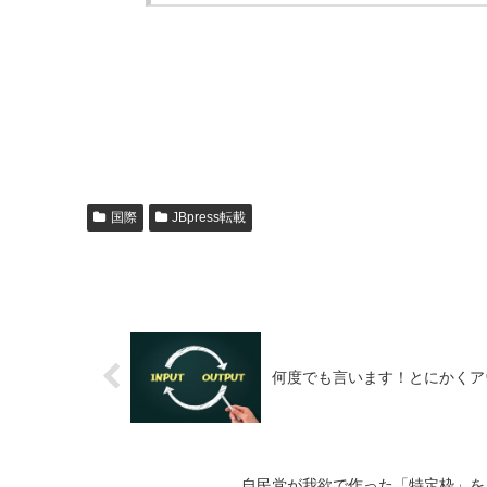
国際
JBpress転載
何度でも言います！とにかくア
自民党が我欲で作った「特定枠」を