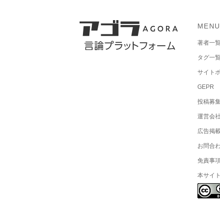
MEN
著者一
タグ一
サイト
GEPR
投稿募
運営会
広告掲
お問合
免責事
本サイ