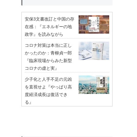
安保3文書改訂と中国の存
在感：『エネルギーの地
政学』を読みながら
コロナ対策は本当に正し
かったのか：青柳貞一郎
『臨床現場からみた新型
コロナの虚と実』
少子化と人手不足の元凶
を直視せよ『やっぱり高
度経済成長は復活でき
る』