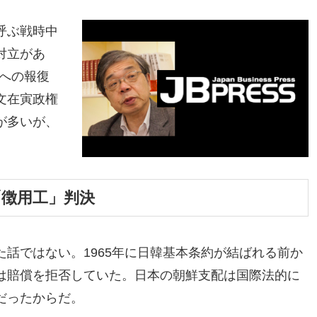
呼ぶ戦時中
対立があ
への報復
文在寅政権
が多いが、
「徴用工」判決
話ではない。1965年に日韓基本条約が結ばれる前か
は賠償を拒否していた。日本の朝鮮支配は国際法的に
だったからだ。