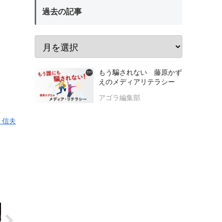
過去の記事
もう騙されない 藤原かず
えのメディアリテラシー
アゴラ編集部
 信夫