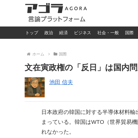
トップ
政治
経済
ビジネス
社会・一般
国際
ホーム
国際
文在寅政権の「反日」は国内問
池田 信夫
日本政府の韓国に対する半導体材料輸
まっている。韓国はWTO（世界貿易
れなかった。