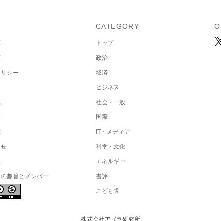
U
CATEGORY
O
覧
トップ
覧
政治
ポリシー
経済
ビジネス
集
社会・一般
社
国際
載
IT・メディア
わせ
科学・文化
項
エネルギー
トの趣旨とメンバー
書評
こども版
株式会社アゴラ研究所