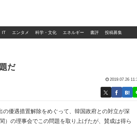
IT
エンタメ
科学・文化
エネルギー
書評
投稿募集
題だ
2019.07.26 11:
出の優遇措置解除をめぐって、韓国政府との対立が深
機関）の理事会でこの問題を取り上げたが、賛成は得ら