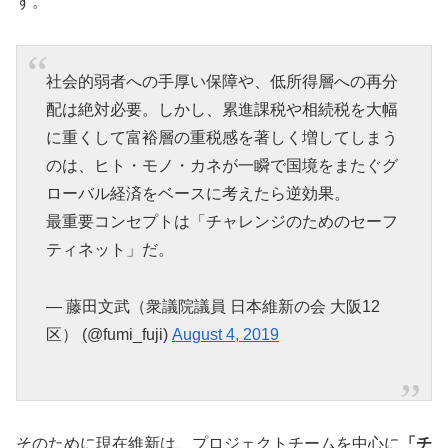
す。
社会的弱者への手厚い保障や、低所得層への再分
配は絶対必要。しかし、累進課税や相続税を大幅
に重くして富裕層の重税感を著しく増してしまう
のは、ヒト・モノ・カネが一瞬で国境をまたぐグ
ローバル経済をベースに考えたら逆効果。
最重要コンセプトは「チャレンジのためのセーフ
ティネット」だ。
— 藤田文武（衆議院議員 日本維新の会 大阪12
区） (@fumi_fuji)
August 4, 2019
そのために現在維新は、プロジェクトチームを中心に
「チ