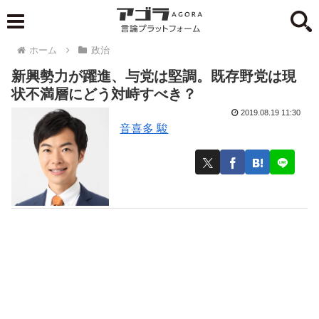
ホーム
政治
新興勢力が躍進、与党は堅調。既存野党は現
状不満層にどう対峙すべき？
2019.08.19 11:30
音喜多 駿