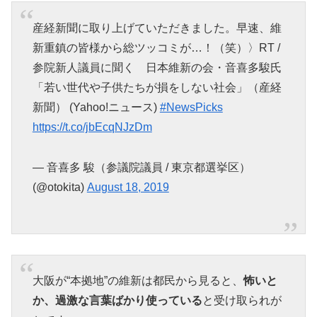
産経新聞に取り上げていただきました。早速、維
新重鎮の皆様から総ツッコミが…！（笑）〉RT /
参院新人議員に聞く 日本維新の会・音喜多駿氏
「若い世代や子供たちが損をしない社会」（産経
新聞） (Yahoo!ニュース)
#NewsPicks
https://t.co/jbEcqNJzDm
— 音喜多 駿（参議院議員 / 東京都選挙区）
(@otokita)
August 18, 2019
大阪が“本拠地”の維新は都民から見ると、
怖いと
か、過激な言葉ばかり使っている
と受け取られが