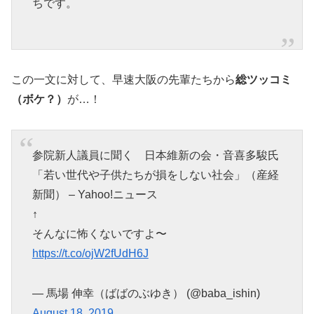
ちです。
この一文に対して、早速大阪の先輩たちから
総ツッコミ
（ボケ？）
が…！
参院新人議員に聞く 日本維新の会・音喜多駿氏
「若い世代や子供たちが損をしない社会」（産経
新聞） – Yahoo!ニュース
↑
そんなに怖くないですよ〜
https://t.co/ojW2fUdH6J
— 馬場 伸幸（ばばのぶゆき） (@baba_ishin)
August 18, 2019