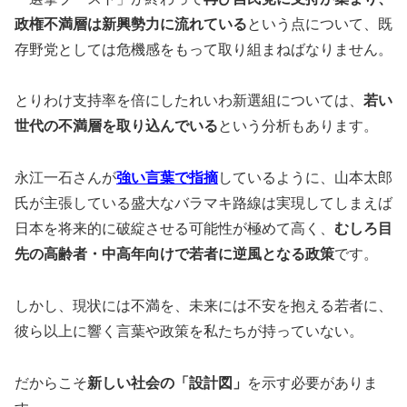
政権不満層は新興勢力に流れている
という点について、既
存野党としては危機感をもって取り組まねばなりません。
とりわけ支持率を倍にしたれいわ新選組については、
若い
世代の不満層を取り込んでいる
という分析もあります。
永江一石さんが
強い言葉で指摘
しているように、山本太郎
氏が主張している盛大なバラマキ路線は実現してしまえば
日本を将来的に破綻させる可能性が極めて高く、
むしろ目
先の高齢者・中高年向けで若者に逆風となる政策
です。
しかし、現状には不満を、未来には不安を抱える若者に、
彼ら以上に響く言葉や政策を私たちが持っていない。
だからこそ
新しい社会の「設計図」
を示す必要がありま