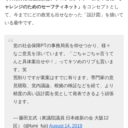
ャレンジのためのセーフティネット」
をコンセプトとし
て、今までにどの政党も出せなかった「設計図」を描いて
いる最中です。
党の社会保障PTの事務局長を仰せつかり、様々
なご意見を頂いています。「ごちゃごちゃ言うて
んと具体案出せや！」ってキツめのリプも貰いま
す。笑
荒削りですが素案はすでに有ります。専門家の意
見聴取、党内議論、根拠の検証などを経て、より
精度の高い設計図を党として発表できるよう頑張
ります。
— 藤田文武（衆議院議員 日本維新の会 大阪12
区） (@fumi_fuji)
August 14, 2019