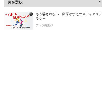
もう騙されない 藤原かずえのメディアリテ
ラシー
アゴラ編集部