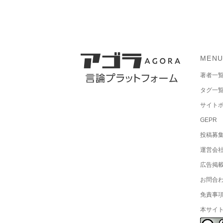
MEN
著者一
タグ一
サイト
GEPR
投稿募
運営会
広告掲
お問合
免責事
本サイ