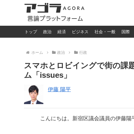
トップ
政治
経済
ビジネス
社会・一般
国際
ホーム
政治
行政
スマホとロビイングで街の課
ム「issues」
伊藤 陽平
こんにちは。新宿区議会議員の伊藤陽