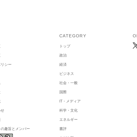
U
CATEGORY
O
覧
トップ
覧
政治
ポリシー
経済
ビジネス
集
社会・一般
社
国際
載
IT・メディア
わせ
科学・文化
項
エネルギー
トの趣旨とメンバー
書評