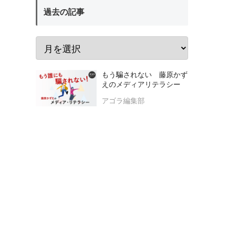
過去の記事
もう騙されない 藤原かず
えのメディアリテラシー
アゴラ編集部