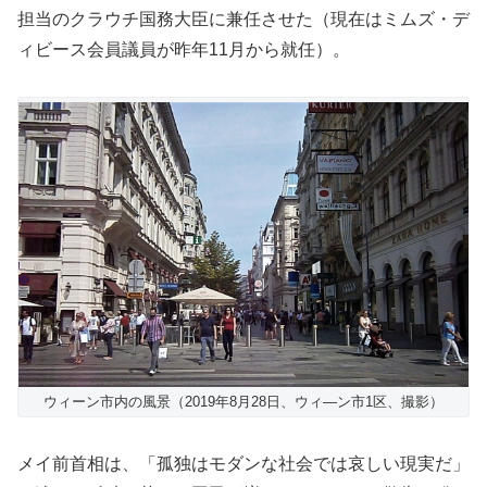
担当のクラウチ国務大臣に兼任させた（現在はミムズ・デ
ィビース会員議員が昨年11月から就任）。
ウィーン市内の風景（2019年8月28日、ウィ―ン市1区、撮影）
メイ前首相は、「孤独はモダンな社会では哀しい現実だ」