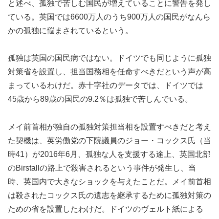
と述べ、孤独で苦しむ国民が増えていることに警告を発し
ている。英国では6600万人のうち900万人の国民がなんら
かの孤独に悩まされているという。
孤独は英国の国民病ではない。ドイツでも同じように孤独
対策省を設置し、担当国務相を任命すべきだという声が高
まっているわけだ。赤十字社のデータでは、ドイツでは
45歳から89歳の国民の9.2％は孤独で苦しんでいる。
メイ前首相が独自の孤独対策担当相を設置すべきだと考え
た契機は、英労働党の下院議員のジョー・コックス氏（当
時41）が2016年6月、孤独な人を支援する途上、英国北部
のBirstallの路上で殺害されるという事件が発生し、当
時、英国内で大きなショックを与えたことだ。メイ前首相
は殺されたコックス氏の遺志を継承するために孤独対策の
ための省を設置したわけだ。ドイツのヴェルト紙による