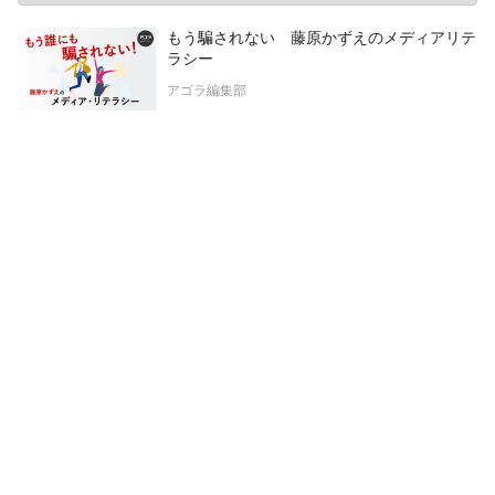
もう騙されない 藤原かずえのメディアリテ
ラシー
アゴラ編集部