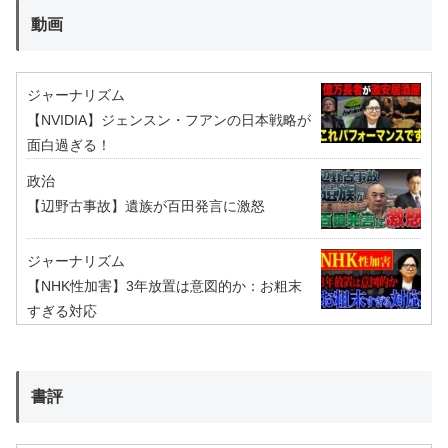
動画
ジャーナリズム
【NVIDIA】ジェンスン・フアンの日本戦略が
面白過ぎる！
政治
【辺野古事故】遺族が百田発言に激怒
ジャーナリズム
【NHK性加害】3年放置は意図的か：お粗末
すぎる対応
書評