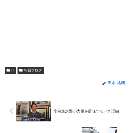
IT
転載ブログ
岡本 裕明
小泉進次郎が大臣を辞任するべき理由