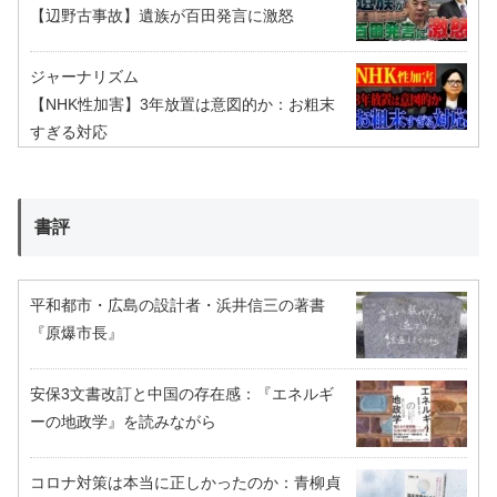
【辺野古事故】遺族が百田発言に激怒
ジャーナリズム
【NHK性加害】3年放置は意図的か：お粗末
すぎる対応
書評
平和都市・広島の設計者・浜井信三の著書
『原爆市長』
安保3文書改訂と中国の存在感：『エネルギ
ーの地政学』を読みながら
コロナ対策は本当に正しかったのか：青柳貞