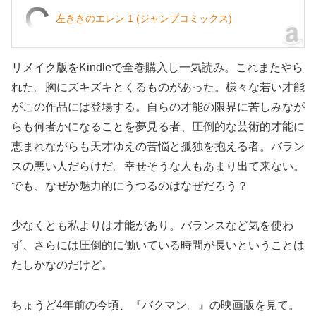
左ききのエレン 1 (ジャンプコミックス)
リメイク版をKindleで全巻購入し一気読み。これまたやら
れた。胸にズキズキとくるものがあった。様々な若い才能
がこの作品には登場する。自らの才能の限界に苦しみなが
らも何者かになることを夢見る者、圧倒的な芸術的才能に
恵まれながらも天才ゆえの苦悩と孤独を抱える者。バラン
スの悪い人だらけだ。幸せそうな人もあまり出て来ない。
でも、なぜか魅力的にうつるのはなぜだろう？
少なくとも私よりは才能があり。バランスなど気を使わ
ず、さらには圧倒的に働いている時間が長いということは
たしかなのだけど。
ちょうど4年前の今頃、『バクマン。』の映画版を見て。