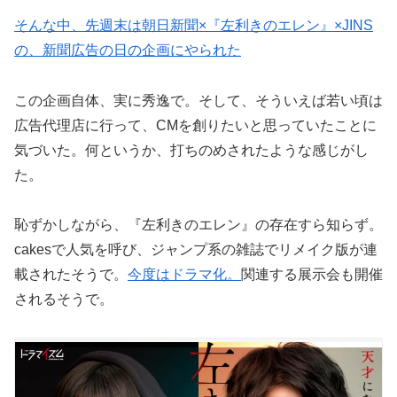
そんな中、先週末は朝日新聞×『左利きのエレン』×JINS
の、新聞広告の日の企画にやられた
この企画自体、実に秀逸で。そして、そういえば若い頃は
広告代理店に行って、CMを創りたいと思っていたことに
気づいた。何というか、打ちのめされたような感じがし
た。
恥ずかしながら、『左利きのエレン』の存在すら知らず。
cakesで人気を呼び、ジャンプ系の雑誌でリメイク版が連
載されたそうで。
今度はドラマ化。
関連する展示会も開催
されるそうで。