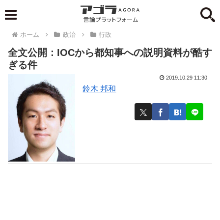
ホーム
政治
行政
全文公開：IOCから都知事への説明資料が酷す
ぎる件
2019.10.29 11:30
鈴木 邦和