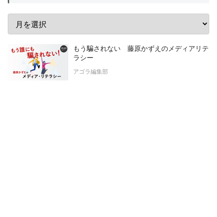
もう騙されない 藤原かずえのメディアリテ
ラシー
アゴラ編集部