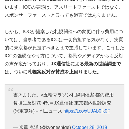
います。
IOCの実態は、アスリートファーストではなく、
スポンサーファーストと云っても過言ではありません。
しかも、IOCが提案した札幌開催への変更に伴う費用につ
いては、当事者であるIOCは一切負担する気がなく、実質
的に東京都が負担すべきとまで主張しています。こうした
IOCの強硬なやり方について、都民やメディアからも反対
の声が広がっており、
JX通信社による最新の世論調査で
は、ついに札幌案反対が賛成を上回りました。
書きました。>五輪マラソン札幌開催案 都の費用
負担に反対70.4%＝JX通信社 東京都内世論調査
(米重克洋) – Y!ニュース
https://t.co/xUJAb0Ik0F
— 米重 克洋 (@kyoneshige)
October 28, 2019