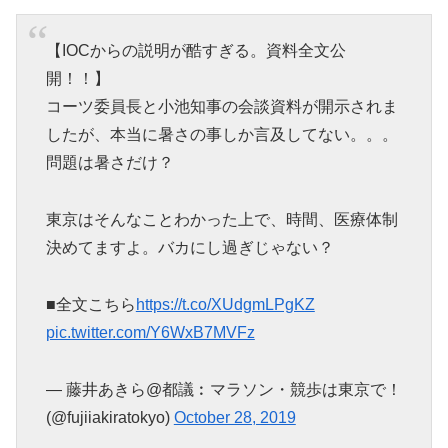
【IOCからの説明が酷すぎる。資料全文公
開！！】
コーツ委員長と小池知事の会談資料が開示されま
したが、本当に暑さの事しか言及してない。。。
問題は暑さだけ？
東京はそんなことわかった上で、時間、医療体制
決めてますよ。バカにし過ぎじゃない？
■全文こちら
https://t.co/XUdgmLPgKZ
pic.twitter.com/Y6WxB7MVFz
— 藤井あきら@都議︰マラソン・競歩は東京で！
(@fujiiakiratokyo)
October 28, 2019