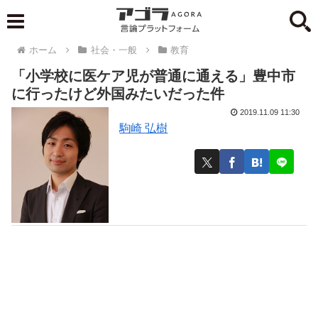
ホーム
社会・一般
教育
「小学校に医ケア児が普通に通える」豊中市
に行ったけど外国みたいだった件
2019.11.09 11:30
駒崎 弘樹