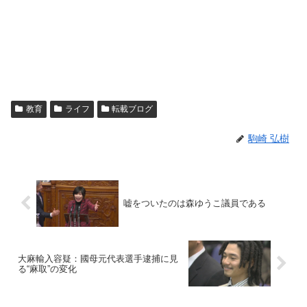
教育
ライフ
転載ブログ
駒崎 弘樹
嘘をついたのは森ゆうこ議員である
大麻輸入容疑：國母元代表選手逮捕に見
る“麻取”の変化