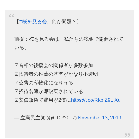
【
#桜を見る会
、何が問題？】
前提：桜を見る会は、私たちの税金で開催されて
いる。
☑︎首相の後援会の関係者が多数参加
☑︎招待者の推薦の基準がかなり不透明
☑︎公費の私物化になりうる
☑︎招待名簿が即破棄されている
☑︎安倍政権で費用が2倍に
https://t.co/RkbIZ9LIXu
— 立憲民主党 (@CDP2017)
November 13, 2019