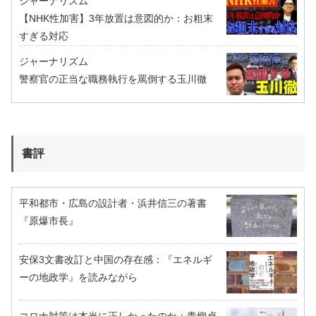
ジャーナリズム
【NHK性加害】3年放置は意図的か：お粗末
すぎる対応
ジャーナリズム
警察官の正当な職務執行を罵倒する玉川徹
書評
平和都市・広島の設計者・浜井信三の著書
『原爆市長』
安保3文書改訂と中国の存在感：『エネルギ
ーの地政学』を読みながら
コロナ対策は本当に正しかったのか：青柳貞