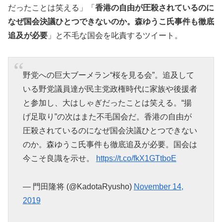
だったことは笑える」「
香港の自由が圧殺されているのに
なぜ国会決議ひとつできないのか。森ゆうこ氏事件も徹底
追及が必要
」と不毛な国会を叱責するツイート。
野党への巨大ブーメラン“桜を見る会”。追及して
いる野党議員達が民主党政権時代に家族や後援者
と参加し、大はしゃぎだったことは笑える。“揚
げ足取り”の次はまた不毛国会だ。香港の自由が
圧殺されているのになぜ国会決議ひとつできない
のか。森ゆうこ氏事件も徹底追及が必要。国会は
今こそ良識を示せ。
https://t.co/fkX1GTtboE
— 門田隆将 (@KadotaRyusho)
November 14,
2019