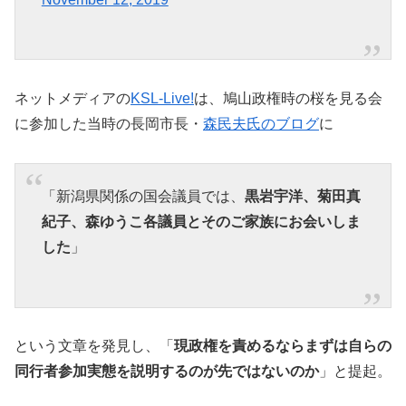
ネットメディアの
KSL-Live!
は、鳩山政権時の桜を見る会
に参加した当時の長岡市長・
森民夫氏のブログ
に
「新潟県関係の国会議員では、
黒岩宇洋、菊田真
紀子、森ゆうこ各議員とそのご家族にお会いしま
した
」
という文章を発見し、「
現政権を責めるならまずは自らの
同行者参加実態を説明するのが先ではないのか
」と提起。