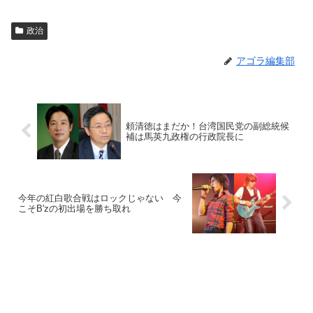
政治
アゴラ編集部
頼清徳はまだか！台湾国民党の副総統候
補は馬英九政権の行政院長に
今年の紅白歌合戦はロックじゃない 今
こそB'zの初出場を勝ち取れ