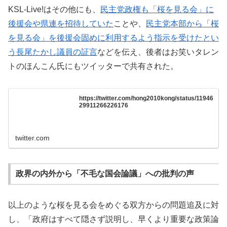
KSL-Live!はその他にも、
民主党政権も「桜を見る会」に
後援会や県連を招待していた
ことや、
民主党本部から「桜
を見る会」を後援会固めに利用するよう指示を受けたとい
う長尾たかし議員の証言
などを伝え、後者はお笑いタレン
トのほんこん氏にもツイッターで共有された。
https://twitter.com/hong2010kong/status/11946
29911266226176
twitter.com
政界の内外から「不毛な国会論議」への批判の声
以上のような桜を見る会をめぐる双方からの問題追及に対
し、「政府はすべて隠さず説明し、早くより重要な政策論