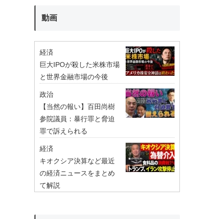
動画
経済
巨大IPOが殺した米株市場
と世界金融市場の今後
政治
【当然の報い】百田尚樹
参院議員：暴行罪と脅迫
罪で訴えられる
経済
キオクシア決算など最近
の経済ニュースをまとめ
て解説