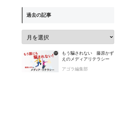
過去の記事
もう騙されない 藤原かず
えのメディアリテラシー
アゴラ編集部