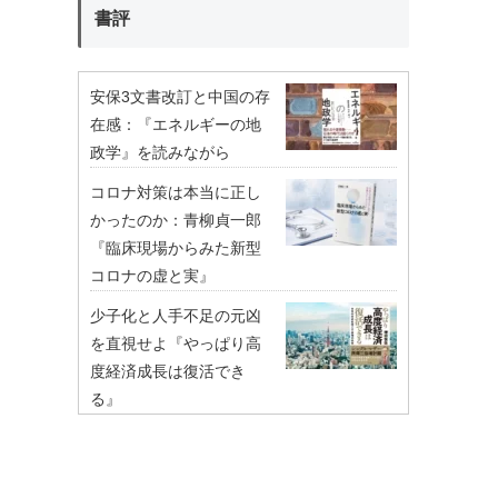
書評
安保3文書改訂と中国の存
在感：『エネルギーの地
政学』を読みながら
コロナ対策は本当に正し
かったのか：青柳貞一郎
『臨床現場からみた新型
コロナの虚と実』
少子化と人手不足の元凶
を直視せよ『やっぱり高
度経済成長は復活でき
る』