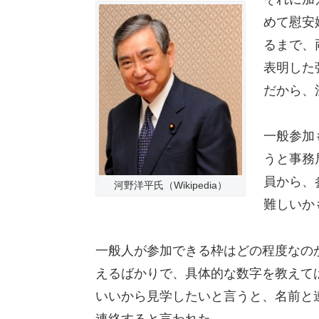
めて慰安
るまで、
表明した
だから、
一般参加
うと事務
員から、
河野洋平氏（Wikipedia）
難しいか
一般人が参加できる枠はどの程度なの
えるばかりで、具体的な数字を教えて
いいから見学したいと言うと、名前と
連絡すると言われた。