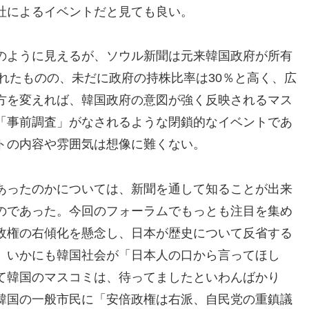
社によるイベントだと見ても良い。
のように見えるが、ソウル新聞は元来韓国政府が所有
されたものの、未だに政府の持株比率は30％と高く、広
方を変えれば、韓国政府の意図が強く反映されるマス
「事前調査」がなされるような閉鎖的なイベントであ
トの内容や雰囲気は想像に難くない。
あったのかについては、新聞を通して知ることが出来
のであった。今回のフォーラムでもっとも注目を集め
政権の右傾化を懸念し、日本が歴史について反省する
。いかにも韓国社会が「日本人の口から言ってほし
て韓国のマスコミは、待ってましたといわんばかり
韓国の一般市民に「安倍政権は右派、自民党の重鎮議