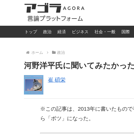
トップ
政治
経済
ビジネス
社会・一般
国際
ホーム
政治
河野洋平氏に聞いてみたかっ
崔 碩栄
※この記事は、2013年に書いたもの
ら「ボツ」になった。