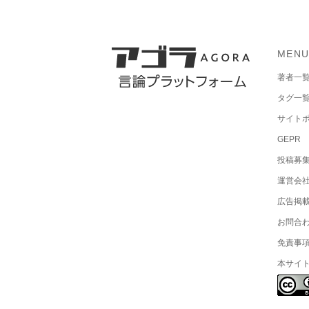
MEN
著者一
タグ一
サイト
GEPR
投稿募
運営会
広告掲
お問合
免責事
本サイ