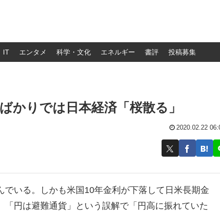
IT
エンタメ
科学・文化
エネルギー
書評
投稿募集
題ばかりでは日本経済「桜散る」
2020.02.22 06:
んでいる。しかも米国10年金利が下落して日米長期金
。「円は避難通貨」という誤解で「円高に振れていた