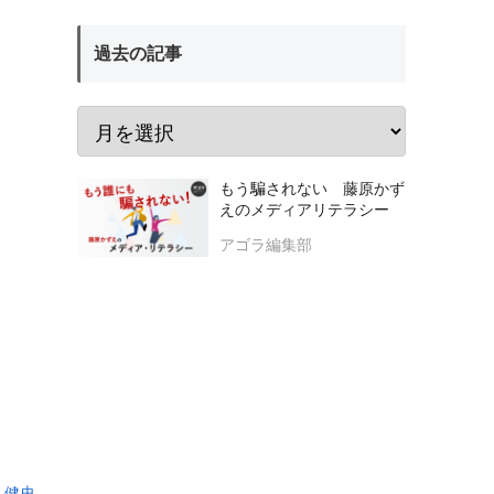
過去の記事
もう騙されない 藤原かず
えのメディアリテラシー
アゴラ編集部
 健史