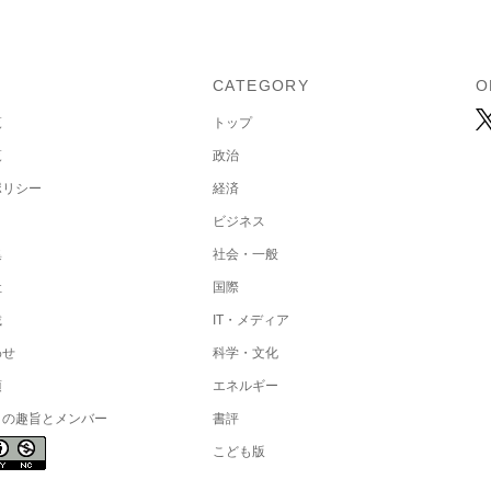
U
CATEGORY
O
覧
トップ
覧
政治
ポリシー
経済
ビジネス
集
社会・一般
社
国際
載
IT・メディア
わせ
科学・文化
項
エネルギー
トの趣旨とメンバー
書評
こども版