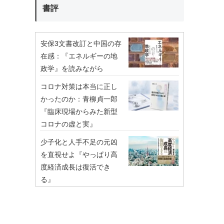
書評
安保3文書改訂と中国の存
在感：『エネルギーの地
政学』を読みながら
コロナ対策は本当に正し
かったのか：青柳貞一郎
『臨床現場からみた新型
コロナの虚と実』
少子化と人手不足の元凶
を直視せよ『やっぱり高
度経済成長は復活でき
る』