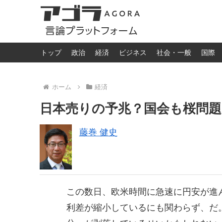
トップ
政治
経済
ビジネス
社会・一般
国際
ホーム
経済
日本売りの予兆？国会も桜問
藤巻 健史
この数日、欧米時間に急速に円安が進
利差が縮小しているにも関わらず、だ