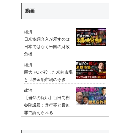
動画
経済
日米協調介入が示すのは
日本ではなく米国の財政
危機
経済
巨大IPOが殺した米株市場
と世界金融市場の今後
政治
【当然の報い】百田尚樹
参院議員：暴行罪と脅迫
罪で訴えられる