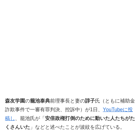
森友学園
の
籠池泰典
前理事長と妻の
諄子
氏（ともに補助金
詐欺事件で一審有罪判決、控訴中）が1日、
YouTubeに投
稿し
、籠池氏が「
安倍政権打倒のために動いた人たちがた
くさんいた
」などと述べたことが波紋を広げている。