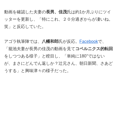
動画を確認した夫妻の
長男、佳茂
氏は約1か月ぶりにツイ
ッターを更新し、「特にこれ、２０分過ぎからが凄いね。
笑」と反応していた。
アゴラ執筆陣では、
八幡和郎
氏が反応。
Facebook
で、
「籠池夫妻が長男の佳茂の動画を見て
コペルニクス的転回
をしつつある様子」と瞠目し、「単純に180°ではない
が、まさにどんでん返しか？辻元さん、朝日新聞、さあど
うする」と興味津々の様子だった。