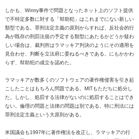
しかも、Winny事件で問題となったネット上のソフト提供
で不特定多数に対する「幇助犯」はこれまでにない新しい
類型である。罪刑法定主義の原則からすれば、反社会的行
為が既存の刑罰法規の予定する類型にあたるかどうか疑わ
しい場合は、裁判所はラマッキア判決のようにその適用を
見合わせ、判断を立法府に委ねるべきである。にもかかわ
らず、幇助犯の成立を認めた。
ラマッキアが数多くのソフトウェアの著作権侵害を引き起
こしたことはもちろん問題である。MITもただちに処分し
た。しかし、処罰する法律がないのに処罰することはでき
ない。倫理の問題と法律の問題は別である。特に刑法には
罪刑法定主義という大原則がある。
米国議会も1997年に著作権法を改正し、ラマッキアの行