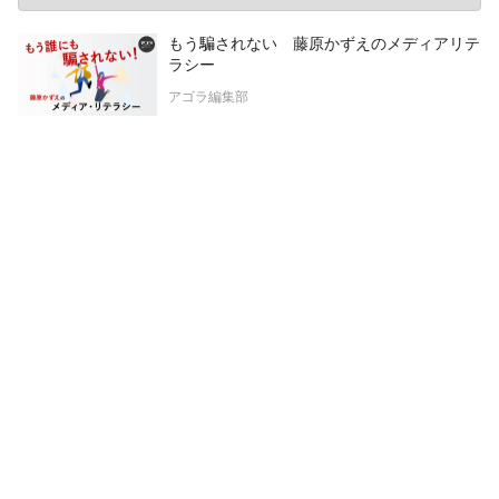
もう騙されない 藤原かずえのメディアリテ
ラシー
アゴラ編集部