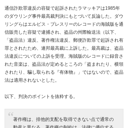
通信詐欺罪違反の容疑で起訴されたラマッキアは1985年
のダウリング事件最高裁判決にもとづいて反論した。ダウ
リングらはエルビス・プレスリーのレコードの海賊版を通
信販売した容疑で逮捕され、盗品の州際輸送法（以下、
「盗品法）違反、著作権法違反、郵便詐欺罪で起訴され有
罪とされたため、連邦最高裁に上訴した。最高裁は、盗品
法違反についての上訴を受理。海賊版のレコードに録音さ
れた音楽は、盗品法が定めるところの「盗まれたり、横領
されたり、騙し取られる『有体物』」ではないので、盗品
法は適用されないとした。
以下、判決のポイントを抜粋する。
著作権は、排他的支配を取得できない点で通常の
動産と異なる。著作権の制約は、法律に優位する