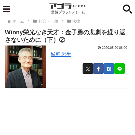
ホーム
社会・一般
法律
Winny栄光なき天才：金子勇の悲劇を繰り返
さないために（下）②
2020.05.20 06:00
城所 岩生