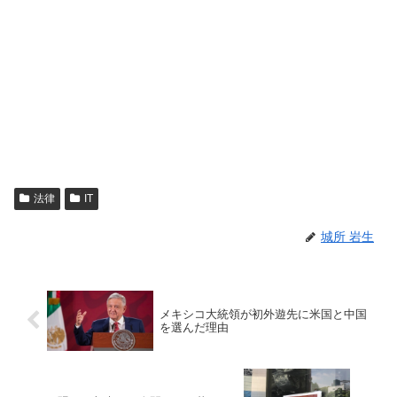
法律
IT
城所 岩生
メキシコ大統領が初外遊先に米国と中国
を選んだ理由