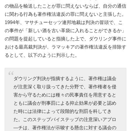
の物品を輸送したことが罪に問えないならば、自分の通信
に関わる行為も著作権法違反の罪に問えないと主張した。
1994年、マサチューセッツ連邦地裁は判決の冒頭で、こ
の事件が「新しい酒を古い革袋に入れることができるか」
の問題を提起していると指摘した上で、ダウリング事件に
おける最高裁判決が、ラマッキアの著作権法違反を排除す
るとして、以下のように判示した。
ダウリング判決が指摘するように、著作権は議会
が注意深く取り扱ってきた分野で、著作権者を侵
害から守るためには種々の民事責任を用意すると
ともに議会が刑事罰による抑止効果が必要と認め
た時には法律によって段階的な刑罰を科してき
た。このステップバイステップの注意深いアプロ
―チは、著作権法が示唆する懸念に対する議会の