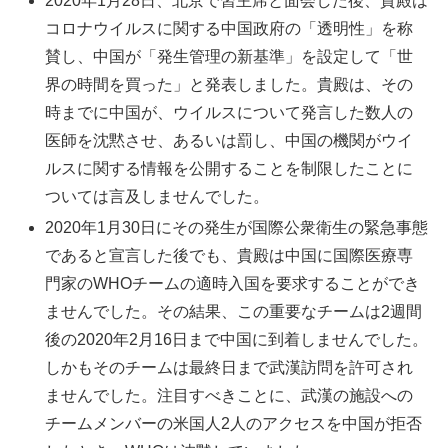
2020年1月28日、北京で習主席と面会した後、貴殿は
コロナウイルスに関する中国政府の「透明性」を称
賛し、中国が「発生管理の新基準」を設定して「世
界の時間を買った」と発表しました。貴殿は、その
時までに中国が、ウイルスについて発言した数人の
医師を沈黙させ、あるいは罰し、中国の機関がウイ
ルスに関する情報を公開することを制限したことに
ついては言及しませんでした。
2020年1月30日にその発生が国際公衆衛生の緊急事態
であると宣言した後でも、貴殿は中国に国際医療専
門家のWHOチームの適時入国を要求することができ
ませんでした。その結果、この重要なチームは2週間
後の2020年2月16日まで中国に到着しませんでした。
しかもそのチームは最終日まで武漢訪問を許可され
ませんでした。注目すべきことに、武漢の施設への
チームメンバーの米国人2人のアクセスを中国が拒否