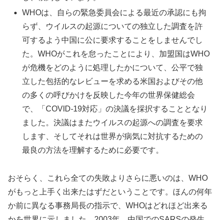
WHOは、自らの緊急委員会による最近の承認にも拘
らず、ウイルスの起源についての独立した調査を許
可するよう中国に公に要求することをしませんでし
た。WHOがこれを怠ったことにより、加盟国はWHO
が危機をどのように処理したかについて、公平で独
立した包括的なレビューを求める米国およびその他
の多くの呼びかけを反映した今年の世界保健総会
で、「COVID-19対応」の決議を採択することとなり
ました。決議はまたウイルスの起源への調査を要求
します、そしてそれは世界が病気に対抗するための
最良の方法を理解するために必要です。
おそらく、これら全ての失敗よりさらに悪いのは、WHO
がもっと上手く出来たはずだということです。ほんの何年
か前に異なる事務局長の指示で、WHOはどれほど出来る
かを世界に示しました。2003年、中国でのSARSの発生