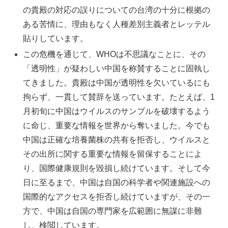
の貴殿の対応の誤りについての台湾の十分に根拠の
ある苦情に、理由もなく人種差別主義者とレッテル
貼りしています。
この危機を通じて、WHOは不思議なことに、その
「透明性」が疑わしい中国を称賛することに固執し
てきました。貴殿は中国が透明性を欠いているにも
拘らず、一貫して賛辞を送っています。たとえば、1
月初旬に中国はウイルスのサンプルを破壊するよう
に命じ、重要な情報を世界から奪いました。今でも
中国は正確な培養菌株の共有を拒否し、ウイルスと
その出所に関する重要な情報を留保することによ
り、国際健康規則を毀損し続けています。そして今
日に至るまで、中国は自国の科学者や関連施設への
国際的なアクセスを拒否し続けていますが、その一
方で、中国は自国の専門家を広範囲に無謀に非難
し、検閲しています。