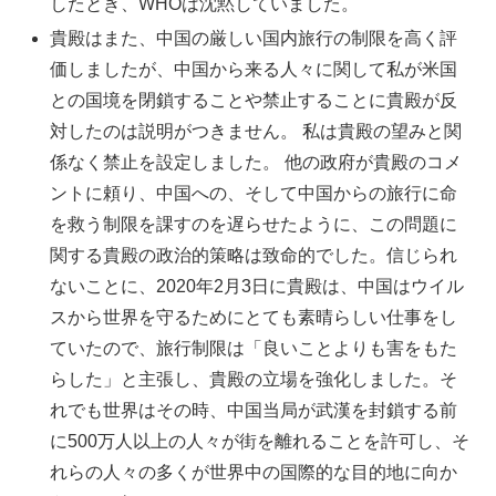
したとき、WHOは沈黙していました。
貴殿はまた、中国の厳しい国内旅行の制限を高く評
価しましたが、中国から来る人々に関して私が米国
との国境を閉鎖することや禁止することに貴殿が反
対したのは説明がつきません。 私は貴殿の望みと関
係なく禁止を設定しました。 他の政府が貴殿のコメ
ントに頼り、中国への、そして中国からの旅行に命
を救う制限を課すのを遅らせたように、この問題に
関する貴殿の政治的策略は致命的でした。信じられ
ないことに、2020年2月3日に貴殿は、中国はウイル
スから世界を守るためにとても素晴らしい仕事をし
ていたので、旅行制限は「良いことよりも害をもた
らした」と主張し、貴殿の立場を強化しました。そ
れでも世界はその時、中国当局が武漢を封鎖する前
に500万人以上の人々が街を離れることを許可し、そ
れらの人々の多くが世界中の国際的な目的地に向か