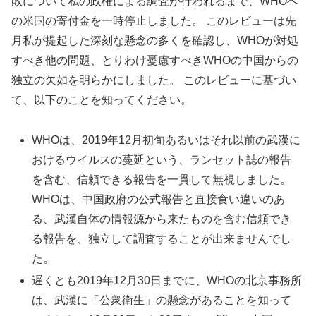
敗について私の政権による調査が行われるまで、WHOへ
の米国の寄付金を一時停止しました。 このレビューは先
月私が提起した深刻な懸念の多くを確認し、WHOが対処
すべき他の問題、とりわけ憂慮すべきWHOの中国からの
独立の欠如を明らかにしました。 このレビューに基づい
て、以下のことを知ってください。
WHOは、2019年12月初旬あるいはそれ以前の武漢に
おけるウイルスの蔓延という、ランセット誌の報告
を含む、信頼できる報告を一貫して無視しました。
WHOは、中国政府の公式報告と直接食い違いのあ
る、武漢自体の情報源から来たものを含む信頼でき
る報告を、独立して調査することが出来ませんでし
た。
遅くとも2019年12月30日までに、WHOの北京事務所
は、武漢に「公衆衛生」の懸念があることを知って