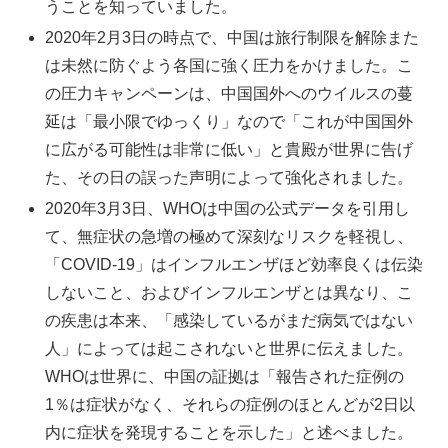
うことを知っていました。
2020年2月3日の時点で、中国は旅行制限を解除また
は未然に防ぐよう各国に強く圧力をかけました。こ
の圧力キャンペーンは、中国国外へのウイルスの蔓
延は「最小限でゆっくり」なので「これが中国国外
に広がる可能性は非常に低い」と貴殿が世界に告げ
た、その日の誤った声明によって強化されました。
2020年3月3日、WHOは中国の公式データを引用し
て、無症状の急増の極めて深刻なリスクを軽視し、
「COVID-19」はインフルエンザほど効率良くは伝染
しないこと、およびインフルエンザとは異なり、こ
の疾患は本来、「感染しているがまだ病気ではない
人」によっては起こされないと世界に伝えました。
WHOは世界に、中国の証拠は「報告された症例の
1％は症状がなく、それらの症例のほとんどが2日以
内に症状を発現することを示した」と述べました。