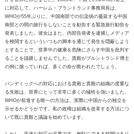
に対応して、ハーレム・ブラントランド事務局長は、
WHOが55年ぶりに、中国南部での伝染病の蔓延する中国
南部との間の旅行をしないことを勧告する緊急旅行勧告を
発表しました。彼女はまた、内部告発者を逮捕しメディア
を検閲するといういつもの脚本を通じて発生を隠蔽しよう
とすることで、世界中の健康を危険にさらす中国を批判す
ることを躊躇しませんでした。貴殿がブルントランド博士
の例に倣っていれば、多くの命が救われたでしょう。
パンデミックへの対応における貴殿と貴殿の組織の度重な
る失敗は、世界にとって非常に多くの犠牲を強いました。
WHOが前進する唯一の方法は、実際に中国からの独立を
示せるかどうかです。私の政権は組織を改革する方法につ
いて既に貴殿と議論を始めています。
しかし、迅速な対応が必要です。無駄にできる時間はあり