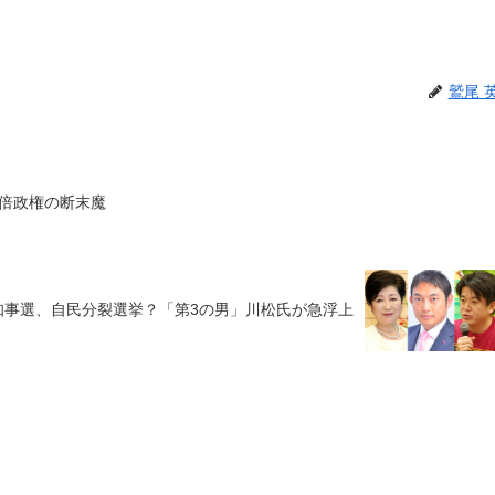
鷲尾 
倍政権の断末魔
知事選、自民分裂選挙？「第3の男」川松氏が急浮上