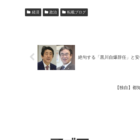
経済
政治
転載ブログ
絶句する「黒川自爆辞任」と安
【独自】都