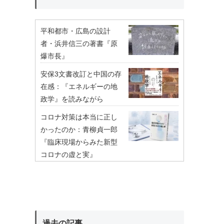
平和都市・広島の設計
者・浜井信三の著書『原
爆市長』
安保3文書改訂と中国の存
在感：『エネルギーの地
政学』を読みながら
コロナ対策は本当に正し
かったのか：青柳貞一郎
『臨床現場からみた新型
コロナの虚と実』
過去の記事