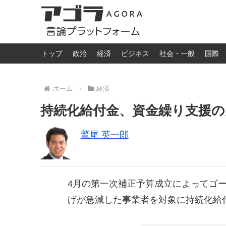
トップ
政治
経済
ビジネス
社会・一般
国際
ホーム
経済
持続化給付金、資金繰り支援の
鷲尾 英一郎
4月の第一次補正予算成立によってゴ
げが急減した事業者を対象に持続化給