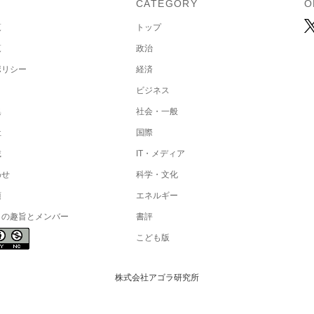
U
CATEGORY
O
覧
トップ
覧
政治
ポリシー
経済
ビジネス
集
社会・一般
社
国際
載
IT・メディア
わせ
科学・文化
項
エネルギー
トの趣旨とメンバー
書評
こども版
株式会社アゴラ研究所