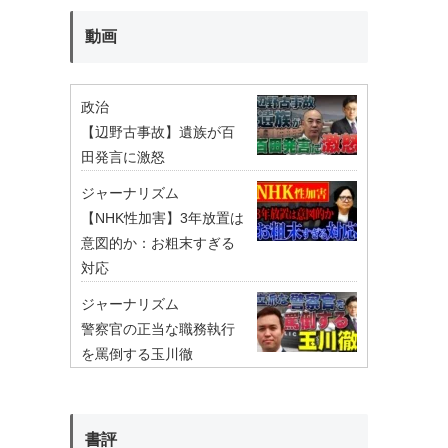
動画
政治
【辺野古事故】遺族が百
田発言に激怒
ジャーナリズム
【NHK性加害】3年放置は
意図的か：お粗末すぎる
対応
ジャーナリズム
警察官の正当な職務執行
を罵倒する玉川徹
書評