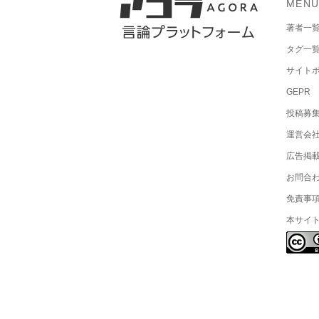
MEN
著者一
タグ一
サイト
GEPR
投稿募
運営会
広告掲
お問合
免責事
本サイ