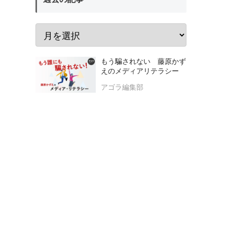
もう騙されない 藤原かず
えのメディアリテラシー
アゴラ編集部