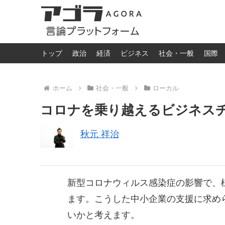
トップ
政治
経済
ビジネス
社会・一般
国際
ホーム
社会・一般
ローカル
コロナを乗り越えるビジネス
秋元 祥治
新型コロナウィルス感染症の影響で、
ます。こうした中小企業の支援に求め
いかと考えます。