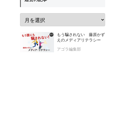
もう騙されない 藤原かず
えのメディアリテラシー
アゴラ編集部