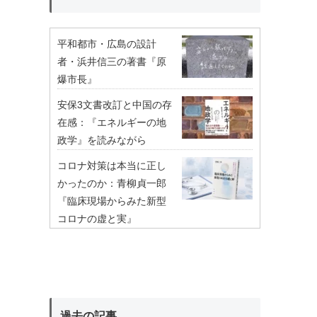
平和都市・広島の設計
者・浜井信三の著書『原
爆市長』
安保3文書改訂と中国の存
在感：『エネルギーの地
政学』を読みながら
コロナ対策は本当に正し
かったのか：青柳貞一郎
『臨床現場からみた新型
コロナの虚と実』
過去の記事