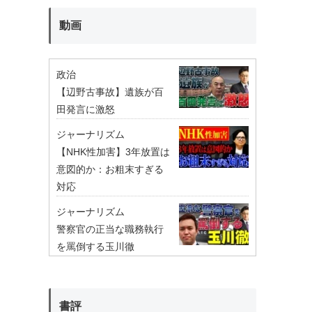
動画
政治
【辺野古事故】遺族が百
田発言に激怒
ジャーナリズム
【NHK性加害】3年放置は
意図的か：お粗末すぎる
対応
ジャーナリズム
警察官の正当な職務執行
を罵倒する玉川徹
書評