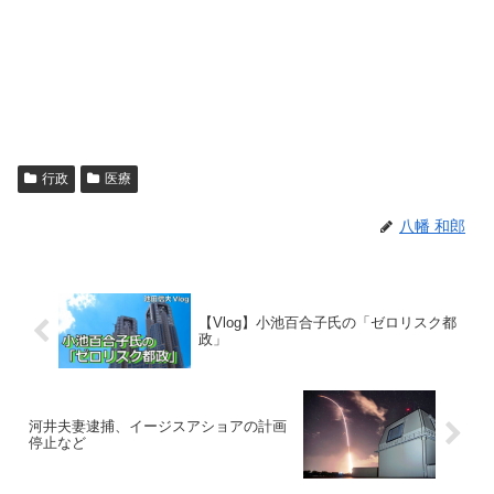
行政
医療
八幡 和郎
【Vlog】小池百合子氏の「ゼロリスク都
政」
河井夫妻逮捕、イージスアショアの計画
停止など