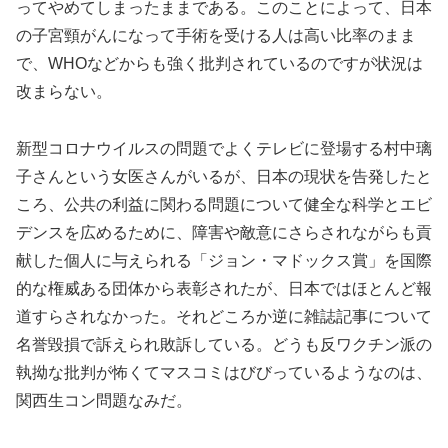
ってやめてしまったままである。このことによって、日本
の子宮頸がんになって手術を受ける人は高い比率のまま
で、WHOなどからも強く批判されているのですが状況は
改まらない。
新型コロナウイルスの問題でよくテレビに登場する村中璃
子さんという女医さんがいるが、日本の現状を告発したと
ころ、公共の利益に関わる問題について健全な科学とエビ
デンスを広めるために、障害や敵意にさらされながらも貢
献した個人に与えられる「ジョン・マドックス賞」を国際
的な権威ある団体から表彰されたが、日本ではほとんど報
道すらされなかった。それどころか逆に雑誌記事について
名誉毀損で訴えられ敗訴している。どうも反ワクチン派の
執拗な批判が怖くてマスコミはびびっているようなのは、
関西生コン問題なみだ。