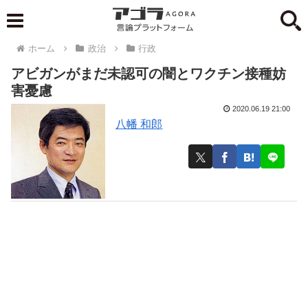
ホーム
政治
行政
アビガンがまだ未認可の闇とワクチン接種妨
害憂慮
2020.06.19 21:00
八幡 和郎