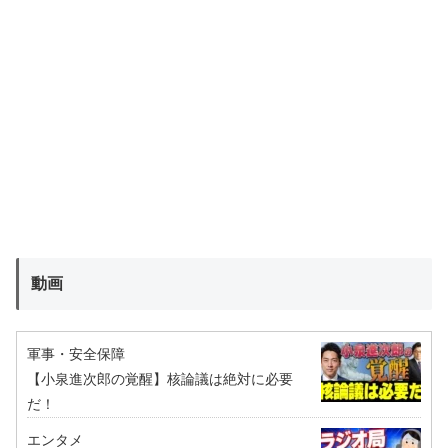
動画
軍事・安全保障
【小泉進次郎の覚醒】核論議は絶対に必要
だ！
エンタメ