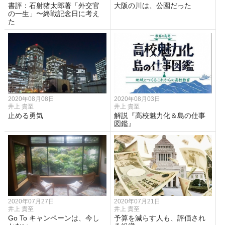
書評：石射猪太郎著「外交官
大阪の川は、公園だった
の一生」〜終戦記念日に考え
た
2020年08月08日
2020年08月03日
井上 貴至
井上 貴至
止める勇気
解説『高校魅力化＆島の仕事
図鑑』
2020年07月27日
2020年07月21日
井上 貴至
井上 貴至
Go To キャンペーンは、今し
予算を減らす人も、評価され