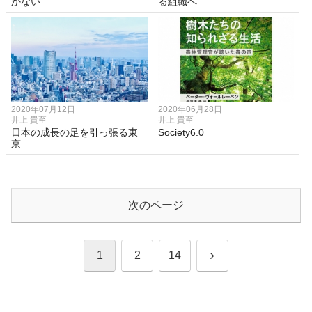
かない
る組織へ
2020年07月12日
2020年06月28日
井上 貴至
井上 貴至
日本の成長の足を引っ張る東
Society6.0
京
次のページ
次
1
2
14
へ