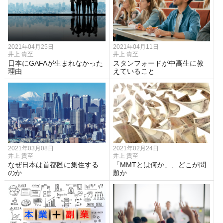
2021年04月25日
2021年04月11日
井上 貴至
井上 貴至
日本にGAFAが生まれなかった
スタンフォードが中高生に教
理由
えていること
2021年03月08日
2021年02月24日
井上 貴至
井上 貴至
なぜ日本は首都圏に集住する
「MMTとは何か」、どこが問
のか
題か