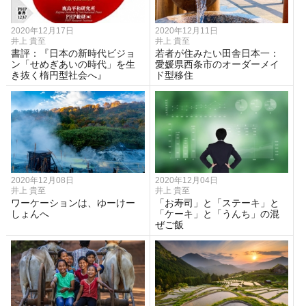
2020年12月17日
2020年12月11日
井上 貴至
井上 貴至
書評：『日本の新時代ビジョ
若者が住みたい田舎日本一：
ン「せめぎあいの時代」を生
愛媛県西条市のオーダーメイ
き抜く楕円型社会へ』
ド型移住
2020年12月08日
2020年12月04日
井上 貴至
井上 貴至
ワーケーションは、ゆーけー
「お寿司」と「ステーキ」と
しょんへ
「ケーキ」と「うんち」の混
ぜご飯