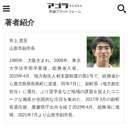
著者紹介
井上 貴至
山形市副市長
1985年、大阪生まれ。2008年、東京
大学法学部卒業後、総務省入省。
2015年4月、地方創生人材支援制度の第1号で、総務省か
ら鹿児島県長島町に派遣、同年7月に、副町長（地方創生
担当）に選任。ぶり奨学金など地域の課題を捉えたユニ
ークな施策が全国的な注目を集めた。2017年3月の副町
長退任後、愛媛県庁出向を経て2019年4月、総務省に復
帰。2021年7月より山形市副市長。