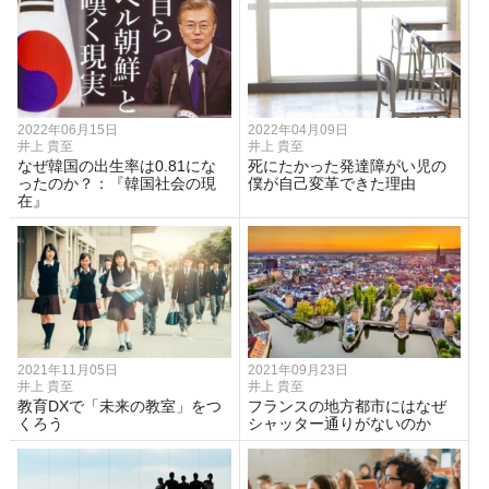
2022年06月15日
2022年04月09日
井上 貴至
井上 貴至
なぜ韓国の出生率は0.81にな
死にたかった発達障がい児の
ったのか？：『韓国社会の現
僕が自己変革できた理由
在』
2021年11月05日
2021年09月23日
井上 貴至
井上 貴至
教育DXで「未来の教室」をつ
フランスの地方都市にはなぜ
くろう
シャッター通りがないのか