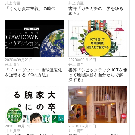
井上 貴至
井上 貴至
「うんち資本主義」の時代
書評『ガチガチの世界をゆる
める』
2020年09月21日
2020年09月19日
井上 貴至
井上 貴至
『ドローダウン ー 地球温暖化
書評『シビックテック ICTを使
を逆転する100の方法』
って地域課題を自分たちで解
決する』
2020年09月14日
2020年09月13日
井上 貴至
井上 貴至