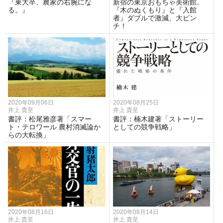
『東大卒、農家の右腕にな
新宿の東京おもちゃ美術館。
る。』
『木のぬくもり』と『入館
者』ダブルで激減、大ピン
チ！
2020年09月06日
2020年08月25日
井上 貴至
井上 貴至
書評：松尾雅彦著「スマー
書評：楠木建著「ストーリー
ト・テロワール 農村消滅論か
としての競争戦略」
らの大転換」
2020年08月16日
2020年08月14日
井上 貴至
井上 貴至