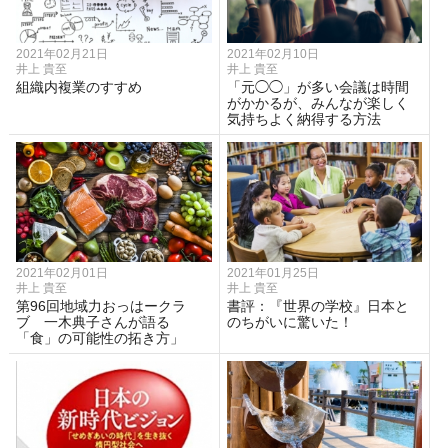
2021年02月21日
2021年02月10日
井上 貴至
井上 貴至
組織内複業のすすめ
「元◯◯」が多い会議は時間
がかかるが、みんなが楽しく
気持ちよく納得する方法
2021年02月01日
2021年01月25日
井上 貴至
井上 貴至
第96回地域力おっはークラ
書評：『世界の学校』日本と
ブ 一木典子さんが語る
のちがいに驚いた！
「食」の可能性の拓き方」