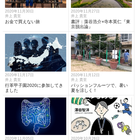
2020年11月30日
2020年11月27日
井上 貴至
井上 貴至
お金で買えない旅
書評：藻谷浩介×寺本英仁『東
京脱出論』
2020年11月17日
2020年11月12日
井上 貴至
井上 貴至
行革甲子園2020に参加してき
パッションフルーツで、暑い
ました
夏を涼しく！
2020年11月05日
2020年10月26日