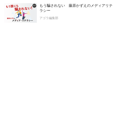
もう騙されない 藤原かずえのメディアリテ
ラシー
アゴラ編集部