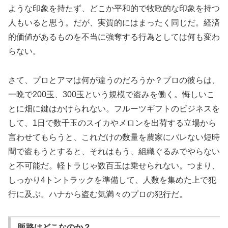
ような印象を持たず、どこか平和的で牧歌的な印象を持つ
人もいると思う。だが、実質的にはまったく同じだ。経済
的価値があるものを不当に強奪する行為としては何も変わ
らない。
さて、プロとアマは何が違うのだろうか？プロの彼らは、
一晩で200玉、300玉という規模で盗みを働く。悔しいこ
とに畑に鍵はかけられない。フルーツギフトのビジネスを
して、1日で数千玉のスイカやメロンを出荷する立場から
言わせてもらうと、これだけの数量を農家にバレない短時
間で盗もうとすると、それはもう、組織ぐるみでやらない
と不可能だ。軽トラじゃ数百玉は乗せられない。つまり、
しっかり4トントラックを準備して、人数を集めた上で犯
行に及ぶ。ハナから盗む気満々のプロの犯行だ。
販路はどこなのか？