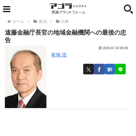
ホーム
政治
行政
遠藤金融庁長官の地域金融機関への最後の忠
告
2020.07.10 06:00
有地 浩