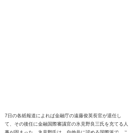
7日の各紙報道によれば金融庁の遠藤俊英長官が退任し
て、その後任に金融国際審議官の氷見野良三氏を充てる人
事が固まった。氷見野氏は、自他共に認める国際派で、こ