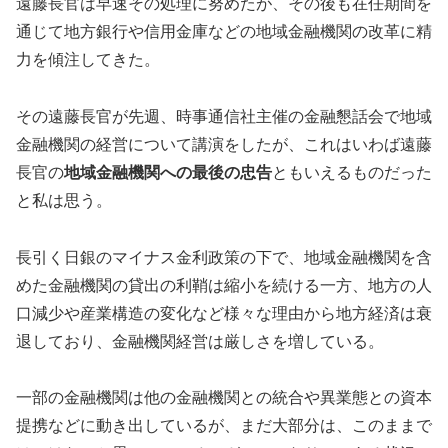
遠藤長官は早速その処理に努めたが、その後も在任期間を
通じて地方銀行や信用金庫などの地域金融機関の改革に精
力を傾注してきた。
その遠藤長官が先週、時事通信社主催の金融懇話会で地域
金融機関の経営について講演をしたが、これはいわば遠藤
長官の
地域金融機関への最後の忠告
ともいえるものだった
と私は思う。
長引く日銀のマイナス金利政策の下で、地域金融機関を含
めた金融機関の貸出の利鞘は縮小を続ける一方、地方の人
口減少や産業構造の変化など様々な理由から地方経済は衰
退しており、金融機関経営は厳しさを増している。
一部の金融機関は他の金融機関との統合や異業態との資本
提携などに動き出しているが、まだ大部分は、このままで