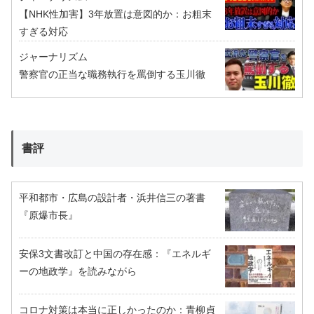
【NHK性加害】3年放置は意図的か：お粗末
すぎる対応
ジャーナリズム
警察官の正当な職務執行を罵倒する玉川徹
書評
平和都市・広島の設計者・浜井信三の著書
『原爆市長』
安保3文書改訂と中国の存在感：『エネルギ
ーの地政学』を読みながら
コロナ対策は本当に正しかったのか：青柳貞