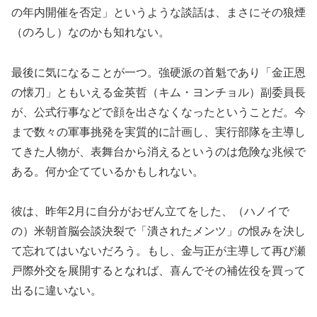
の年内開催を否定」というような談話は、まさにその狼煙
（のろし）なのかも知れない。
最後に気になることが一つ。強硬派の首魁であり「金正恩
の懐刀」ともいえる金英哲（キム・ヨンチョル）副委員長
が、公式行事などで顔を出さなくなったということだ。今
まで数々の軍事挑発を実質的に計画し、実行部隊を主導し
てきた人物が、表舞台から消えるというのは危険な兆候で
ある。何か企てているかもしれない。
彼は、昨年2月に自分がおぜん立てをした、（ハノイで
の）米朝首脳会談決裂で「潰されたメンツ」の恨みを決し
て忘れてはいないだろう。もし、金与正が主導して再び瀬
戸際外交を展開するとなれば、喜んでその補佐役を買って
出るに違いない。