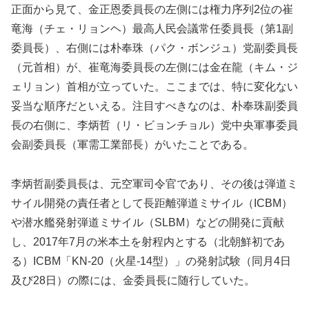
正面から見て、金正恩委員長の左側には権力序列2位の崔
竜海（チェ・リョンヘ）最高人民会議常任委員長（第1副
委員長）、右側には朴奉珠（パク・ボンジュ）党副委員長
（元首相）が、崔竜海委員長の左側には金在龍（キム・ジ
ェリョン）首相が立っていた。ここまでは、特に変化ない
妥当な順序だといえる。注目すべきなのは、朴奉珠副委員
長の右側に、李炳哲（リ・ビョンチョル）党中央軍事委員
会副委員長（軍需工業部長）がいたことである。
李炳哲副委員長は、元空軍司令官であり、その後は弾道ミ
サイル開発の責任者として長距離弾道ミサイル（ICBM）
や潜水艦発射弾道ミサイル（SLBM）などの開発に貢献
し、2017年7月の米本土を射程内とする（北朝鮮初であ
る）ICBM「KN-20（火星-14型）」の発射試験（同月4日
及び28日）の際には、金委員長に随行していた。