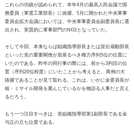
これらの功績が認められて、本年4月の最高人民会議で国
務委員（軍需工業部長）に抜擢、5月に開かれた中央軍事
委員会拡大会議においては、中央軍事委員会副委員長に選
出され、実質的に軍事部門のNO2となっていた。
そして今回、本来ならば組織指導部長または宣伝扇動部長
といった党の重要閣僚が居座るべき権力序列5位の位置に
いたのである。昨年の同行事の際には、前から3列目の位
置（序列20位程度）にいたことから考えると、異例の大
抜擢であることが見て取れる。これは、いかに金委員長が
核・ミサイル開発を重んじているかを物語る人事だと言え
るだろう。
もう一つ注目すべきは、党組織指導部第1副部長である金
与正の立ち位置である。