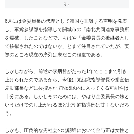
り）
6月には金委員長の代理として韓国を非難する声明を発表
し、軍総参謀部を指導して開城市の「南北共同連絡事務所
を爆破」したことなどで、もはや「金委員長の後継者とし
て抜擢されたのではないか」とまで注目されていたが、実
際のところ現在の序列は未だこの程度である。
しかしながら、前述の李炳哲がたった1年でここまで引き
上げられたのであるから、今後は党組織指導部長や党宣伝
扇動部長などに抜擢されてNo5以内に入ってくる可能性は
十分にある。しかしそのためには、やはり金委員長の妹と
いうだけでのし上がれるほど北朝鮮指導部は甘くないだろ
う。
しかも、圧倒的な男社会の北朝鮮において金与正は女性と