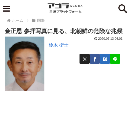
ホーム
国際
金正恩 参拝写真に見る、北朝鮮の危険な兆候
2020.07.13 06:01
鈴木 衛士