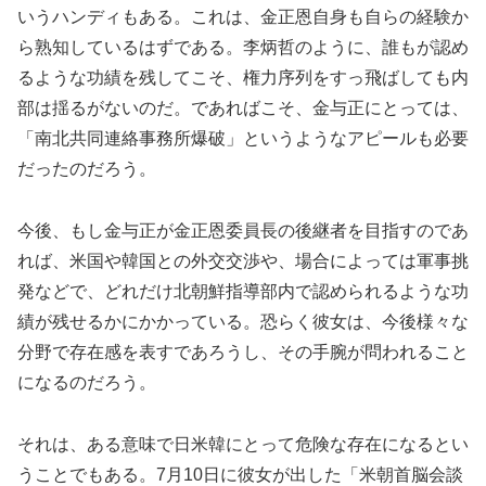
いうハンディもある。これは、金正恩自身も自らの経験か
ら熟知しているはずである。李炳哲のように、誰もが認め
るような功績を残してこそ、権力序列をすっ飛ばしても内
部は揺るがないのだ。であればこそ、金与正にとっては、
「南北共同連絡事務所爆破」というようなアピールも必要
だったのだろう。
今後、もし金与正が金正恩委員長の後継者を目指すのであ
れば、米国や韓国との外交交渉や、場合によっては軍事挑
発などで、どれだけ北朝鮮指導部内で認められるような功
績が残せるかにかかっている。恐らく彼女は、今後様々な
分野で存在感を表すであろうし、その手腕が問われること
になるのだろう。
それは、ある意味で日米韓にとって危険な存在になるとい
うことでもある。7月10日に彼女が出した「米朝首脳会談