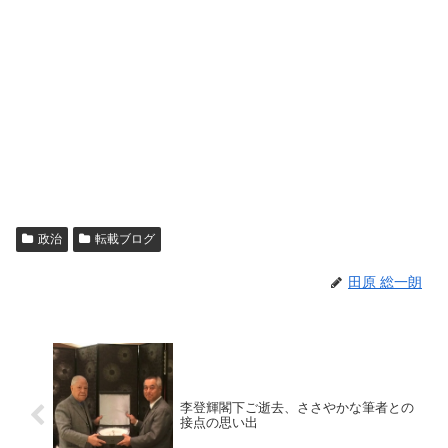
政治
転載ブログ
田原 総一朗
李登輝閣下ご逝去、ささやかな筆者との
接点の思い出