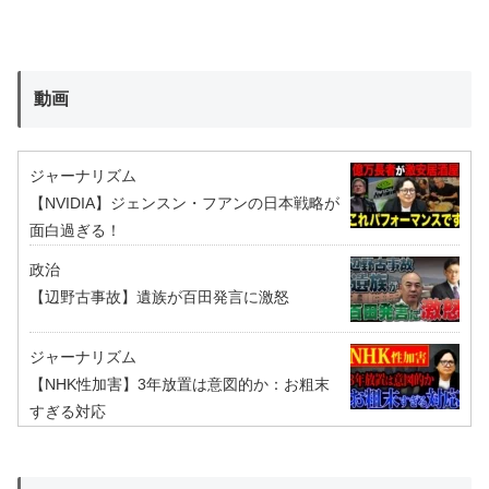
動画
ジャーナリズム
【NVIDIA】ジェンスン・フアンの日本戦略が
面白過ぎる！
政治
【辺野古事故】遺族が百田発言に激怒
ジャーナリズム
【NHK性加害】3年放置は意図的か：お粗末
すぎる対応