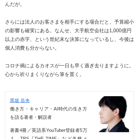
んだが。
さらには法人のお客さまを相手にする場合だと、予算縮小
の影響も確実にある。なんせ、大手航空会社は1,000億円
以上の赤字、という世紀末な決算になっているし、今後は
個人消費も分からない。
コロナ禍によるカオスが一日も早く過ぎ去りますように。
心から祈りまくりながら筆を置く。
黒坂 岳央
働き方・キャリア・AI時代の生き方
を語る著者・解説者
著書4冊／英語系YouTuber登録者5万
人。TBS『THE TIME』など各種メ