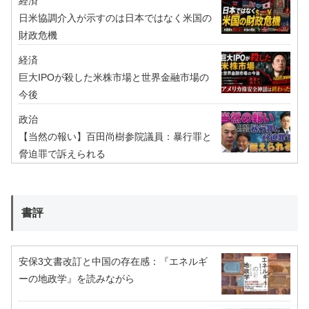
経済
日米協調介入が示すのは日本ではなく米国の
財政危機
経済
巨大IPOが殺した米株市場と世界金融市場の
今後
政治
【当然の報い】百田尚樹参院議員：暴行罪と
脅迫罪で訴えられる
書評
安保3文書改訂と中国の存在感：『エネルギ
ーの地政学』を読みながら