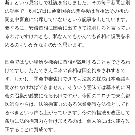
断」という見出しで社説を出しました。その毎日新聞は別
の記事で、6月17日に通常国会の閉会後は首相はその後の
閉会中審査に出席していないという記事を出しています。
要するに、安倍首相に国会に出てきて説明しろと言ってい
るわけですけれども、私なんでもかんでも首相に説明を求
めるのもいかがなものかと思います。
国会ではない場所や機会に首相が説明することもできるわ
けですし、ただでさえ日本の首相は国会拘束されすぎで
す。しかし、閉会中審査はできても法案の採決は本会議を
開かれなければできません。そういう意味では基本的に国
会の召集が必要になるわけですが、今回のコロナで東京都
医師会からは、法的拘束力のある休業要請を法律として作
るべきという声も上がっています。今の特措法を改正して
条項に法的拘束力を付け加えるのは、個人的には法律を改
正することに賛成です。