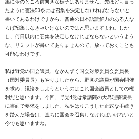
集に今のところ前向きな様子はありません。先ほども言っ
たように憲法53条には召集を決定しなければならないと
書いてあるわけですから、普通の日本語読解力のある人な
らば招集しなきゃいけないのではと思いますよね。しか
し、何日以内に召集を決定しなければならないというよう
な、リミットが書いてありませんので、放っておくことも
可能なわけです。
私は野党の国会議員、なかんずく国会対策委員会委員長
（国対委員長）もやりましたから、野党の議員が国会開催
を求め、議論をしようというのはこれ国会議員としての権
利だと思います。今回、野党4党は衆議院の大島理森議長
に書面で要求をしました。私やはりこうした正式な手続き
を踏んだ場合は、直ちに国会を召集しなければいけないと
今でも思いますね。