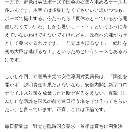
一方で、野党は実はポーズで国会の召集を求めるケースも
多いんです。本音では招集しなくてもいいと思いつつも、
ポーズで提出する。今だったら「夏休みとっているから開
催しなくていいわ、しかも暑いし・・・」というふうに考
えていないわけでもないですけれども、政権への嫌がらせ
として要求するわけです。「与党はさぼるな！」「総理を
初め大臣は逃げるな！」というためというケースもあるわ
けです。
しかし今回、立憲民主党の安住淳国対委員長は、「国会を
開かず、説明責任を果たさないなら、安倍内閣は新型コロ
ナウイルス対策を放棄したと断ぜざるをえない。真摯（し
んし）な議論を国民の前で連日行う場をぜひ作ってもらい
たい」と言っています。正直、これは正論です。
毎日新聞は「野党が臨時国会要求 首相は直ちに召集決