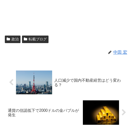
政治
転載ブログ
中田 宏
人口減少で国内不動産経営はどう変わ
る？
通貨の信認低下で2000ドルの金バブルが
発生