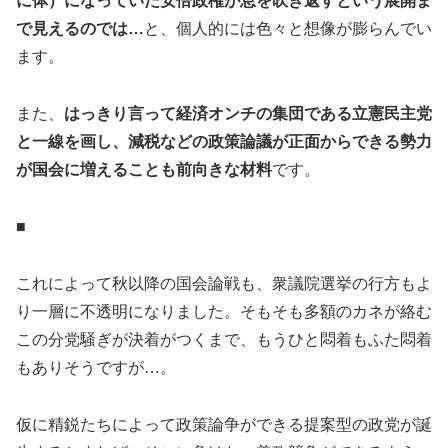
に体）になっていた安倍政権が息を吹き返すという展開ま
で見えるのでは…
と、個人的には色々と想像が膨らんでい
ます。
また、
はっきり言って経済オンチの集団である立憲民主党
と一線を画し、減税などの政策論議が正面からできる勢力
が国会に増えることも前向きな材料
です。
■
これによって秋以降の国会論戦も、衆議院選挙の行方もよ
り一層に不透明になりました。そもそも多額のカネが絡む
この分党騒ぎが決着がつくまで、もうひと悶着もふた悶着
もありそうですが…。
仮に精鋭たちによって政策論争ができる提案型の政党が誕