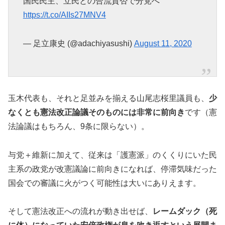
国民民主、立民との合流賛否で分党へ
https://t.co/AIIs27MNV4
— 足立康史 (@adachiyasushi)
August 11, 2020
玉木代表も、それと足並みを揃える山尾志桜里議員も、
少
なくとも憲法改正論議そのものには非常に前向き
です（憲
法論議はもちろん、9条に限らない）。
与党＋維新に加えて、従来は「護憲派」のくくりにいた民
主系の政党が改憲議論に前向きになれば、停滞気味だった
国会での審議に火がつく可能性は大いにありえます。
そして憲法改正への流れが動き出せば、
レームダック（死