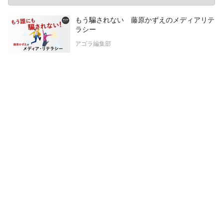
もう騙されない 藤原かずえのメディアリテ
ラシー
アゴラ編集部