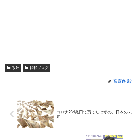
政治
転載ブログ
音喜多 駿
コロナ234兆円で買えたはずの、日本の未
来