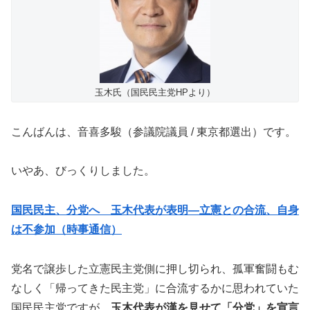
玉木氏（国民民主党HPより）
こんばんは、音喜多駿（参議院議員 / 東京都選出）です。
いやあ、びっくりしました。
国民民主、分党へ 玉木代表が表明―立憲との合流、自身
は不参加（時事通信）
党名で譲歩した立憲民主党側に押し切られ、孤軍奮闘もむ
なしく「帰ってきた民主党」に合流するかに思われていた
国民民主党ですが、
玉木代表が漢を見せて「分党」を宣言