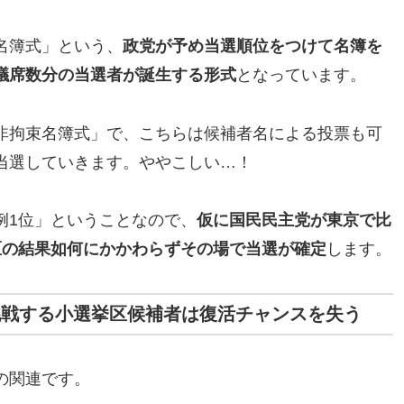
名簿式」という、
政党が予め当選順位をつけて名簿を
議席数分の当選者が誕生する形式
となっています。
非拘束名簿式」で、こちらは候補者名による投票も可
当選していきます。ややこしい…！
例1位」ということなので、
仮に国民民主党が東京で比
区の結果如何にかかわらずその場で当選が確定
します。
挑戦する小選挙区候補者は復活チャンスを失う
の関連です。