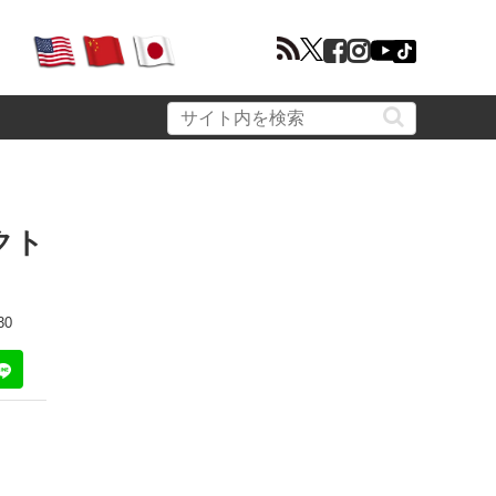
クト
30