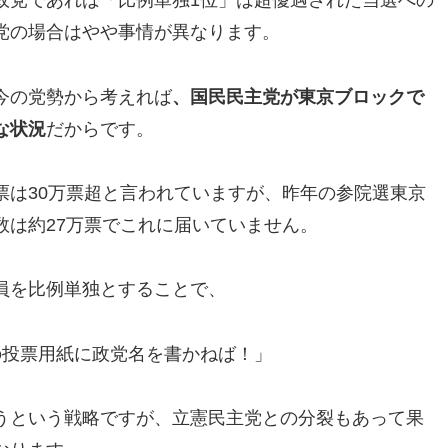
政党であれば「比例単独1位」は超優遇された当選への
党の場合はやや事情が異なります。
今の党勢から考えれば
、国民民主党が東京ブロックで
な状況
だからです。
票は30万票超と言われていますが、昨年の参院選東京
数は約27万票でこれに届いていません。
員を比例単独とすることで、
の投票用紙に政党名を書かねば！」
うという戦略ですが、立憲民主党との分裂もあって果