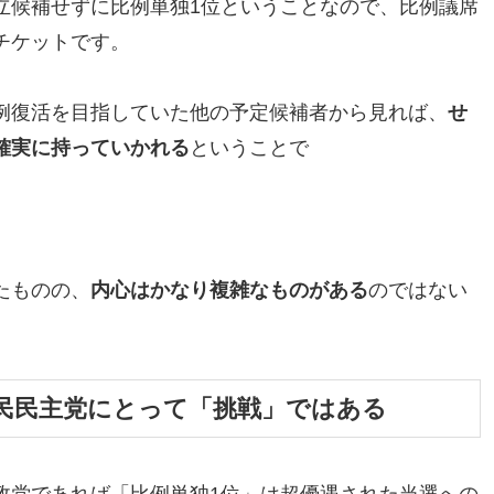
立候補せずに比例単独1位ということなので、比例議席
チケットです。
例復活を目指していた他の予定候補者から見れば、
せ
確実に持っていかれる
ということで
たものの、
内心はかなり複雑なものがある
のではない
民民主党にとって「挑戦」ではある