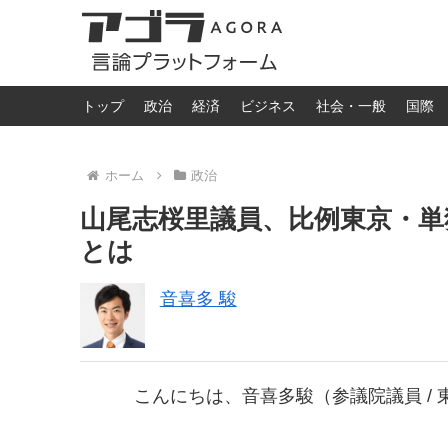
トップ
政治
経済
ビジネス
社会・一般
国際
ホーム
政治
山尾志桜里議員、比例東京・単
とは
音喜多 駿
こんにちは、音喜多駿（参議院議員 /