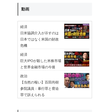
動画
経済
日米協調介入が示すのは
日本ではなく米国の財政
危機
経済
巨大IPOが殺した米株市場
と世界金融市場の今後
政治
【当然の報い】百田尚樹
参院議員：暴行罪と脅迫
罪で訴えられる