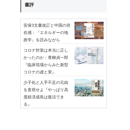
書評
安保3文書改訂と中国の存
在感：『エネルギーの地
政学』を読みながら
コロナ対策は本当に正し
かったのか：青柳貞一郎
『臨床現場からみた新型
コロナの虚と実』
少子化と人手不足の元凶
を直視せよ『やっぱり高
度経済成長は復活でき
る』