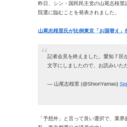
昨日、シン・国民民主党の山尾志桜里
院選に臨むことを発表されました。
山尾志桜里氏が比例東京「お国替え」
記者会見を終えました。愛知７区
文字にしましたので、お読みいた
— 山尾志桜里 (@ShioriYamao)
Se
「予想外」と言って良い選択で、業界