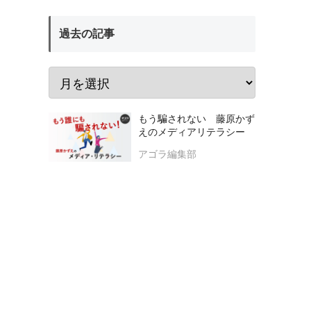
過去の記事
もう騙されない 藤原かず
えのメディアリテラシー
アゴラ編集部