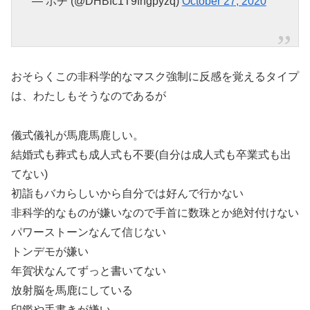
— ポチ (@DHBfc1T9fngpyzq)
October 27, 2020
おそらくこの非科学的なマスク強制に反感を覚えるタイプ
は、わたしもそうなのであるが
儀式儀礼が馬鹿馬鹿しい。
結婚式も葬式も成人式も不要(自分は成人式も卒業式も出
てない)
初詣もバカらしいから自分では好んで行かない
非科学的なものが嫌いなので手首に数珠とか絶対付けない
パワーストーンなんて信じない
トンデモが嫌い
年賀状なんてずっと書いてない
放射脳を馬鹿にしている
印鑑や手書きが嫌い