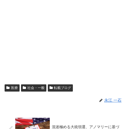
医療
社会・一般
転載ブログ
永江 一石
混迷極める大統領選、アノマリーに基づ