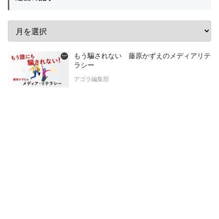
もう騙されない 藤原かずえのメディアリテ
ラシー
アゴラ編集部