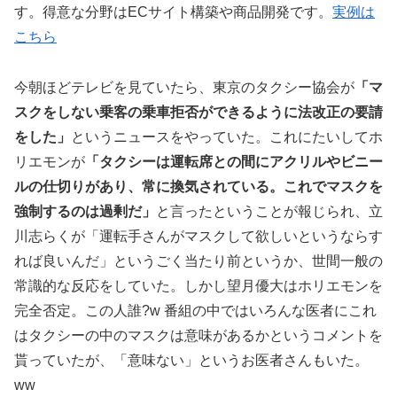
す。得意な分野はECサイト構築や商品開発です。
実例は
こちら
今朝ほどテレビを見ていたら、東京のタクシー協会が
「マ
スクをしない乗客の乗車拒否ができるように法改正の要請
をした」
というニュースをやっていた。これにたいしてホ
リエモンが
「タクシーは運転席との間にアクリルやビニー
ルの仕切りがあり、常に換気されている。これでマスクを
強制するのは過剰だ」
と言ったということが報じられ、立
川志らくが「運転手さんがマスクして欲しいというならす
れば良いんだ」というごく当たり前というか、世間一般の
常識的な反応をしていた。しかし望月優大はホリエモンを
完全否定。この人誰?w 番組の中ではいろんな医者にこれ
はタクシーの中のマスクは意味があるかというコメントを
貰っていたが、「意味ない」というお医者さんもいた。
ww