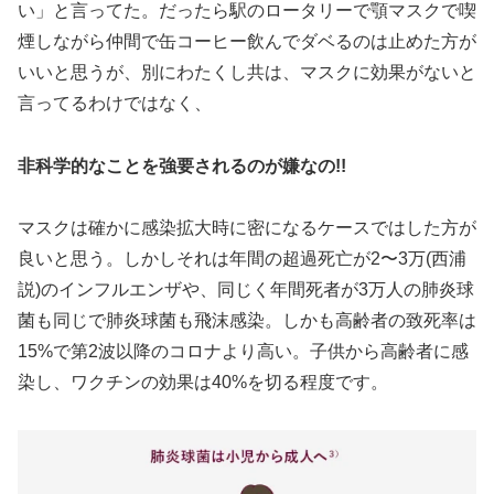
い」と言ってた。だったら駅のロータリーで顎マスクで喫
煙しながら仲間で缶コーヒー飲んでダベるのは止めた方が
いいと思うが、別にわたくし共は、マスクに効果がないと
言ってるわけではなく、
非科学的なことを強要されるのが嫌なの!!
マスクは確かに感染拡大時に密になるケースではした方が
良いと思う。しかしそれは年間の超過死亡が2〜3万(西浦
説)のインフルエンザや、同じく年間死者が3万人の肺炎球
菌も同じで肺炎球菌も飛沫感染。しかも高齢者の致死率は
15%で第2波以降のコロナより高い。子供から高齢者に感
染し、ワクチンの効果は40%を切る程度です。