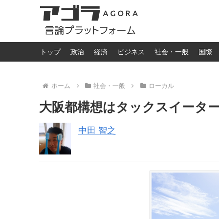
トップ
政治
経済
ビジネス
社会・一般
国際
ホーム
社会・一般
ローカル
大阪都構想はタックスイータ
中田 智之