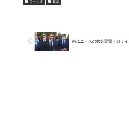
ローカル
政治
南仏ニースの教会襲撃テロ：イ