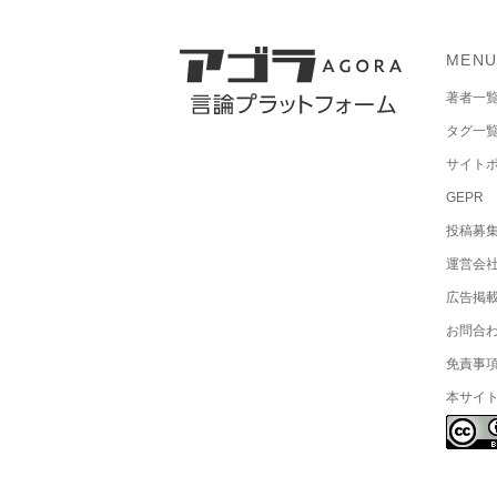
MEN
著者一
タグ一
サイト
GEPR
投稿募
運営会
広告掲
お問合
免責事
本サイ