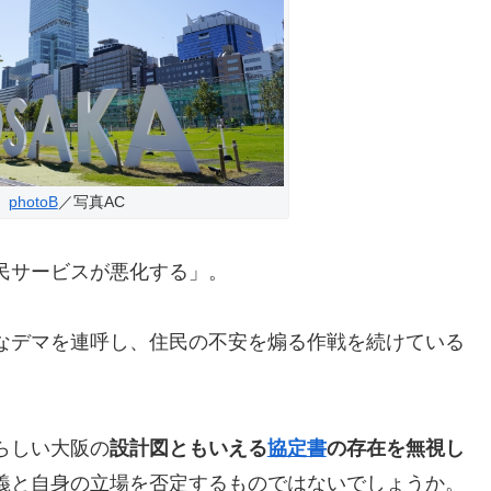
photoB
／写真AC
民サービスが悪化する」。
なデマを連呼し、住民の不安を煽る作戦を続けている
らしい大阪の
設計図ともいえる
協定書
の存在を無視し
義と自身の立場を否定するものではないでしょうか。