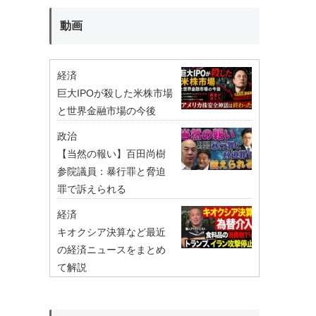
動画
経済
巨大IPOが殺した米株市場
と世界金融市場の今後
政治
【当然の報い】百田尚樹
参院議員：暴行罪と脅迫
罪で訴えられる
経済
キオクシア決算など最近
の経済ニュースをまとめ
て解説