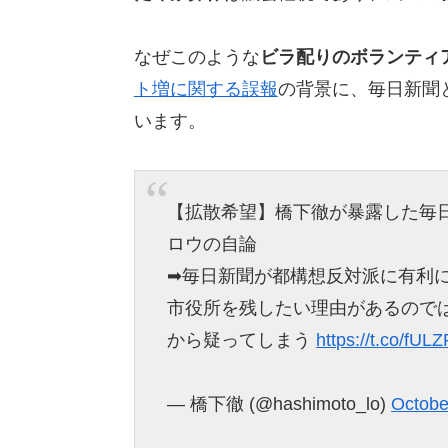
なぜこのような
ビラ配りのボランティ
ト増に関する誤報
の背景に、毎日新聞
います。
【拡散希望】橋下徹が暴露した毎日
ロウの自論
➡︎毎日新聞が都構想反対派に有利
市役所を残したい理由があるので
から疑ってしまう
https://t.co/fU
— 橋下徹 (@hashimoto_lo)
Octobe