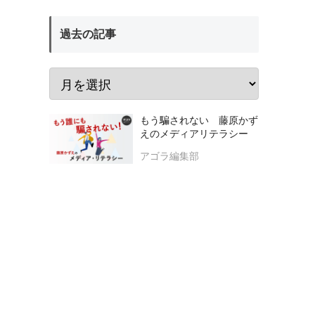
過去の記事
もう騙されない 藤原かず
えのメディアリテラシー
アゴラ編集部