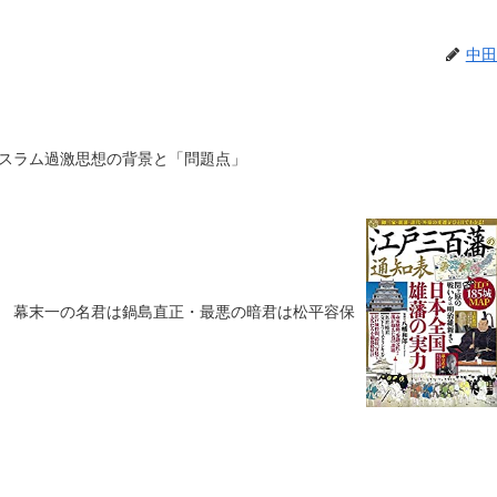
中田
スラム過激思想の背景と「問題点」
幕末一の名君は鍋島直正・最悪の暗君は松平容保