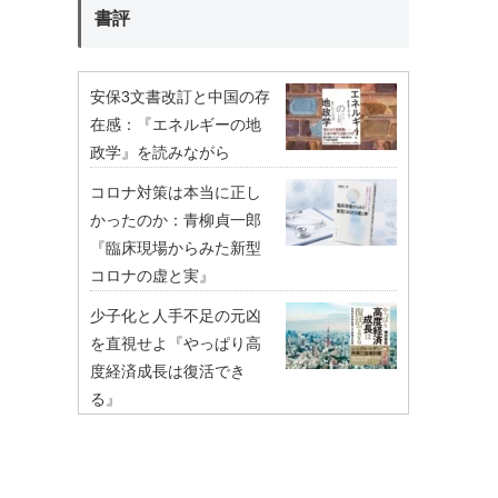
書評
安保3文書改訂と中国の存
在感：『エネルギーの地
政学』を読みながら
コロナ対策は本当に正し
かったのか：青柳貞一郎
『臨床現場からみた新型
コロナの虚と実』
少子化と人手不足の元凶
を直視せよ『やっぱり高
度経済成長は復活でき
る』