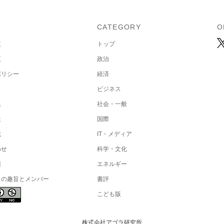
U
CATEGORY
O
覧
トップ
覧
政治
ポリシー
経済
ビジネス
集
社会・一般
社
国際
載
IT・メディア
わせ
科学・文化
項
エネルギー
トの趣旨とメンバー
書評
こども版
株式会社アゴラ研究所