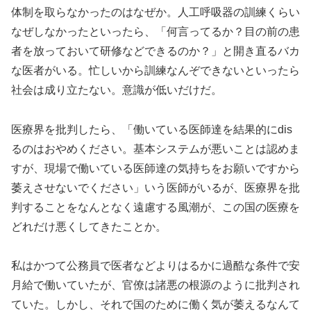
体制を取らなかったのはなぜか。人工呼吸器の訓練くらい
なぜしなかったといったら、「何言ってるか？目の前の患
者を放っておいて研修などできるのか？」と開き直るバカ
な医者がいる。忙しいから訓練なんぞできないといったら
社会は成り立たない。意識が低いだけだ。
医療界を批判したら、「働いている医師達を結果的にdis
るのはおやめください。基本システムが悪いことは認めま
すが、現場で働いている医師達の気持ちをお願いですから
萎えさせないでください」いう医師がいるが、医療界を批
判することをなんとなく遠慮する風潮が、この国の医療を
どれだけ悪くしてきたことか。
私はかつて公務員で医者などよりはるかに過酷な条件で安
月給で働いていたが、官僚は諸悪の根源のように批判され
ていた。しかし、それで国のために働く気が萎えるなんて