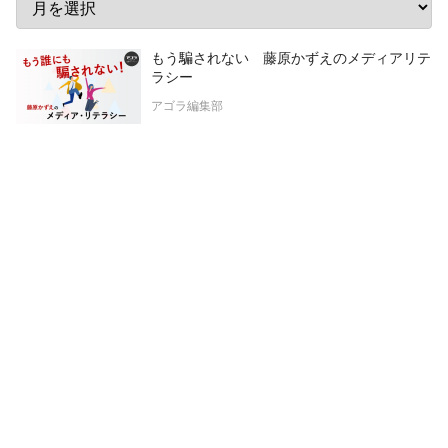
もう騙されない 藤原かずえのメディアリテ
ラシー
アゴラ編集部