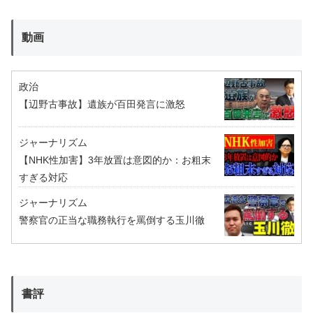
動画
政治
【辺野古事故】遺族が百田発言に激怒
ジャーナリズム
【NHK性加害】3年放置は意図的か：お粗末
すぎる対応
ジャーナリズム
警察官の正当な職務執行を罵倒する玉川徹
書評