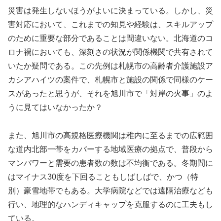
災害は発生しないほうがよいに決まっている。しかし、災
害対応において、これまでの知見や経験は、スキルアップ
のために重要な部分であることは間違いない。北海道のコ
ロナ禍においても、深刻さの状況が関係機関で共有されて
いたか疑問である。この先例は札幌市の高齢者介護施設ア
カシアハイツの案件で、札幌市と施設の関係で同様のケー
スがあったと思うが、それを旭川市で「対岸の火事」のよ
うに見てはいなかったか？
また、旭川市の高規格医療機関は稚内に至るまでの広範囲
な道内北部一帯をカバーする地域医療の拠点で、普段から
マンパワーと需要の患者数の数は不均衡である。冬期間に
はマイナス30度を下回ることもしばしばで、かつ（特
別）豪雪地帯でもある。大学病院などでは遠隔治療なども
行い、地理的なハンディキャップを克服するのに工夫もし
ている。