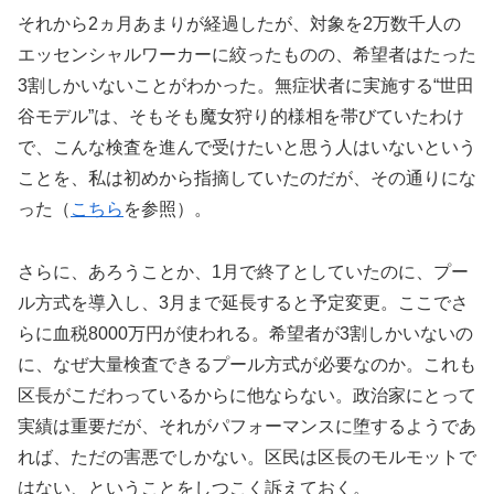
それから2ヵ月あまりが経過したが、対象を2万数千人の
エッセンシャルワーカーに絞ったものの、希望者はたった
3割しかいないことがわかった。無症状者に実施する“世田
谷モデル”は、そもそも魔女狩り的様相を帯びていたわけ
で、こんな検査を進んで受けたいと思う人はいないという
ことを、私は初めから指摘していたのだが、その通りにな
った（
こちら
を参照）。
さらに、あろうことか、1月で終了としていたのに、プー
ル方式を導入し、3月まで延長すると予定変更。ここでさ
らに血税8000万円が使われる。希望者が3割しかいないの
に、なぜ大量検査できるプール方式が必要なのか。これも
区長がこだわっているからに他ならない。政治家にとって
実績は重要だが、それがパフォーマンスに堕するようであ
れば、ただの害悪でしかない。区民は区長のモルモットで
はない、ということをしつこく訴えておく。