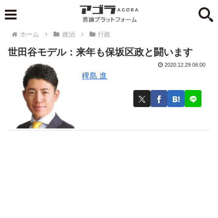
ホーム
政治
行政
世田谷モデル：来年も保坂区政と闘います
2020.12.29 06:00
稗島 進