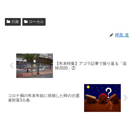
行政
ローカル
稗島 進
【年末特集】アゴラ記事で振り返る「追
悼2020」②
コロナ禍の年末年始に徘徊した時の介護
者対策3カ条