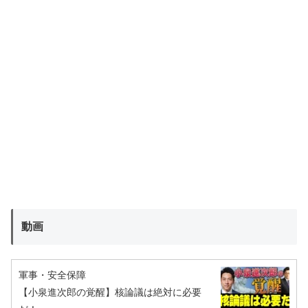
動画
軍事・安全保障
【小泉進次郎の覚醒】核論議は絶対に必要