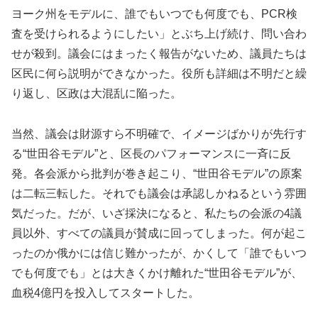
ヨーク州をモデルに、誰でもいつでも何度でも、PCR検
査を受けられるようにしたい」とぶち上げ続け、問い合わ
せが殺到。議会にはまったく報告がないため、議員たちは
区民に何ら説明ができなかった。役所も詳細は不明だと繰
り返し、区政は大混乱に陥った。
当然、議会は財源すら不明確で、イメージばかりが先行す
る“世田谷モデル”と、区長のパフォーマンスに一斉に反
発。各会派から批判が巻き起こり、“世田谷モデル”の原案
は二転三転した。それでも議会は承認しかねるという雰囲
気だった。だが、いざ採決になると、私たちの会派の4議
員以外、すべての議員が賛成に回ってしまった。何が起こ
ったのか俄かには信じ難かったが、かくして「誰でもいつ
でも何度でも」とは大きくかけ離れた“世田谷モデル”が、
血税4億円を投入してスタートした。