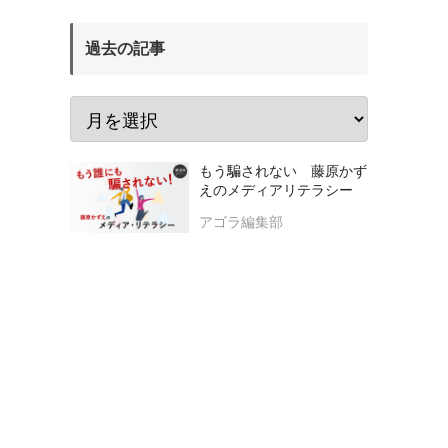
過去の記事
もう騙されない 藤原かず
えのメディアリテラシー
アゴラ編集部