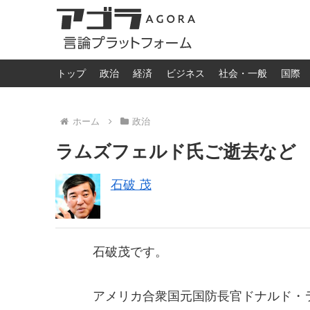
トップ
政治
経済
ビジネス
社会・一般
国際
ホーム
政治
ラムズフェルド氏ご逝去など
石破 茂
石破茂です。
アメリカ合衆国元国防長官ドナルド・ラ