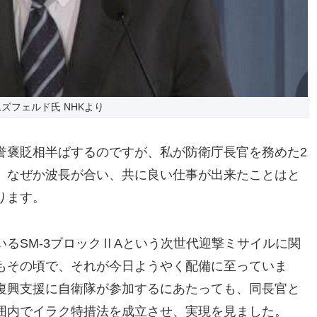
ズフェルド氏 NHKより
誉褒貶相半ばするのですが、私が防衛庁長官を務めた2
、なぜか波長が合い、共に良い仕事が出来たことはと
ります。
るSM-3ブロックⅡAという次世代迎撃ミサイルに関
もその頃で、それが今日ようやく配備に至っていま
復興支援に自衛隊が参加するにあたっても、同長官と
囲内でイラク特措法を成立させ、実現を見ました。