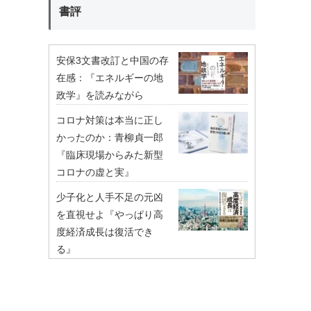
書評
安保3文書改訂と中国の存
在感：『エネルギーの地
政学』を読みながら
コロナ対策は本当に正し
かったのか：青柳貞一郎
『臨床現場からみた新型
コロナの虚と実』
少子化と人手不足の元凶
を直視せよ『やっぱり高
度経済成長は復活でき
る』