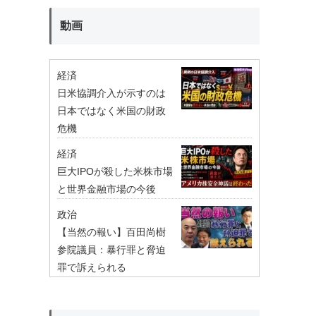
動画
経済
日米協調介入が示すのは
日本ではなく米国の財政
危機
経済
巨大IPOが殺した米株市場
と世界金融市場の今後
政治
【当然の報い】百田尚樹
参院議員：暴行罪と脅迫
罪で訴えられる