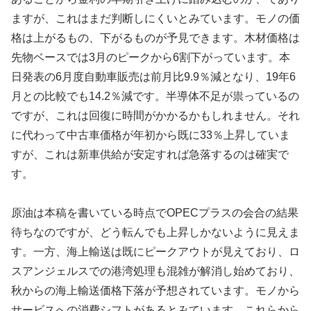
ますが、これはまだ判断しにくいとみています。モノの価
格は上がるもの、下がるものが予見できます。木材価格は
先物ベースでは3月のピークから6割下がっています。本
日発表の6月度自動車販売は前月比9.9％減となり、19年6
月との比較でも14.2％減です。半導体不足が祟っているの
ですが、これは回復に時間がかかるかもしれません。それ
に代わって中古車価格が年初から既に33％上昇していま
すが、これは新車供給が安定すれば急落するのは確実で
す。
原油は本稿を書いている時点でOPECプラスの会合の結果
待ちなのですが、どう転んでも上昇しかないように見えま
す。一方、海上輸送は既にピークアウトが見えており、ロ
スアンジェルスでの港湾処理も混雑が解消し始めており、
秋からの海上輸送価格下落が予想されています。モノから
サービスへの消費シフトがあるとみています。これらから