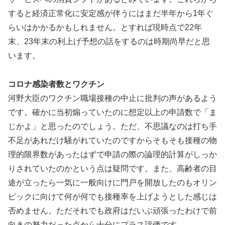
すると経済正常化に安定感が伴うにはまだ半年から1年ぐ
らいはかかるかもしれません。とすれば現時点で22年
末、23年末の利上げ予想の話をするのは時期尚早だと思
います。
コロナ感染者数とワクチン
河野大臣のワクチン職場接種の中止に批判の声があるよう
です。確かに当初煽っていたのに想定以上の申請数で「ま
じかよ」と思ったのでしょう。ただ、不思議なのは打ち手
不足があれだけ騒がれていたのですからそもそも接種の物
理的限界数があったはずで申請の際の論理的計算がしっか
りされていたのかという点は疑問です。また、高齢者の目
途が立ったら一気に一般向けに門戸を開放したのもオリン
ピックに向けて何が何でも接種率を上げようとした感じは
否めません。ただそれでも政府はだいぶ頑張ったわけで前
向きの努力だった点から十分にプラス評価です。