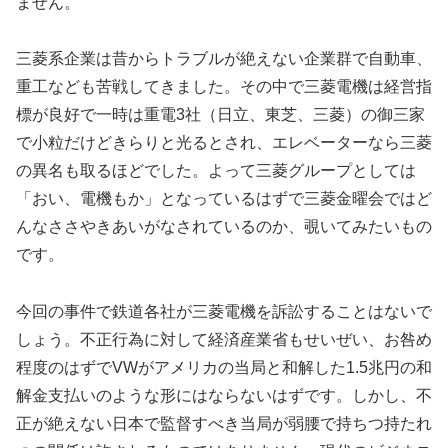
ません。
三菱系企業は昔からトラブルが絶えない企業群で自動車、
重工なども苦戦してきました。その中で三菱電機は経営指
標が良好で一時は重電3社（日立、東芝、三菱）の御三家
で小粒だけどきらりと光るとされ、エレベーターなら三菱
の異名も取るほどでした。よって三菱グループとしては
「おい、電機もか」となっているはずで三菱金曜会ではど
んなささやきあいがなされているのか、覗いてみたいもの
です。
今回の事件で鉄道各社が三菱電機を訴訟することはないで
しょう。不正行為に対して経済産業省もせいぜい、お咎め
程度のはずでVWがアメリカの当局と和解した1.5兆円の和
解金支払いのような形にはならないはずです。しかし、不
正が絶えない日本で監督すべき当局が弱腰で持ちつ持たれ