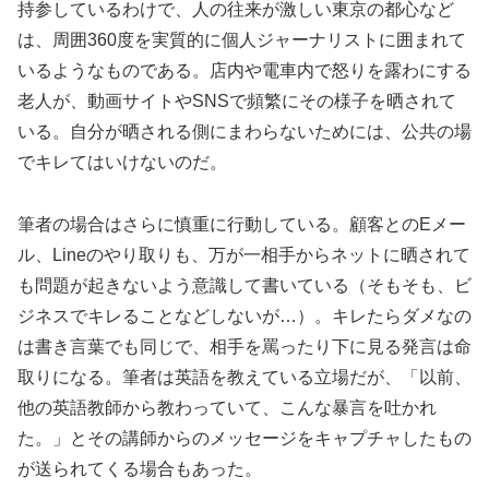
持参しているわけで、人の往来が激しい東京の都心など
は、周囲360度を実質的に個人ジャーナリストに囲まれて
いるようなものである。店内や電車内で怒りを露わにする
老人が、動画サイトやSNSで頻繁にその様子を晒されて
いる。自分が晒される側にまわらないためには、公共の場
でキレてはいけないのだ。
筆者の場合はさらに慎重に行動している。顧客とのEメー
ル、Lineのやり取りも、万が一相手からネットに晒されて
も問題が起きないよう意識して書いている（そもそも、ビ
ジネスでキレることなどしないが…）。キレたらダメなの
は書き言葉でも同じで、相手を罵ったり下に見る発言は命
取りになる。筆者は英語を教えている立場だが、「以前、
他の英語教師から教わっていて、こんな暴言を吐かれ
た。」とその講師からのメッセージをキャプチャしたもの
が送られてくる場合もあった。