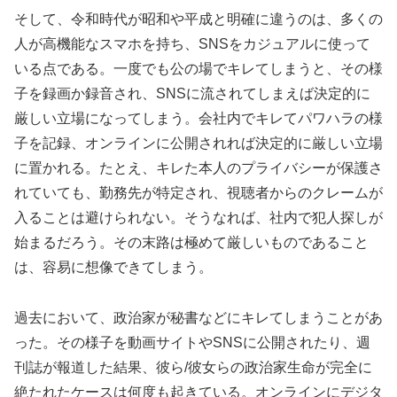
そして、令和時代が昭和や平成と明確に違うのは、多くの
人が高機能なスマホを持ち、SNSをカジュアルに使って
いる点である。一度でも公の場でキレてしまうと、その様
子を録画か録音され、SNSに流されてしまえば決定的に
厳しい立場になってしまう。会社内でキレてパワハラの様
子を記録、オンラインに公開されれば決定的に厳しい立場
に置かれる。たとえ、キレた本人のプライバシーが保護さ
れていても、勤務先が特定され、視聴者からのクレームが
入ることは避けられない。そうなれば、社内で犯人探しが
始まるだろう。その末路は極めて厳しいものであること
は、容易に想像できてしまう。
過去において、政治家が秘書などにキレてしまうことがあ
った。その様子を動画サイトやSNSに公開されたり、週
刊誌が報道した結果、彼ら/彼女らの政治家生命が完全に
絶たれたケースは何度も起きている。オンラインにデジタ