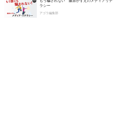
もう騙されない 藤原かずえのメディアリテ
ラシー
アゴラ編集部