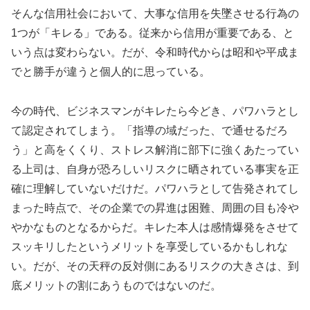
そんな信用社会において、大事な信用を失墜させる行為の
1つが「キレる」である。従来から信用が重要である、と
いう点は変わらない。だが、令和時代からは昭和や平成ま
でと勝手が違うと個人的に思っている。
今の時代、ビジネスマンがキレたら今どき、パワハラとし
て認定されてしまう。「指導の域だった、で通せるだろ
う」と高をくくり、ストレス解消に部下に強くあたってい
る上司は、自身が恐ろしいリスクに晒されている事実を正
確に理解していないだけだ。パワハラとして告発されてし
まった時点で、その企業での昇進は困難、周囲の目も冷や
やかなものとなるからだ。キレた本人は感情爆発をさせて
スッキリしたというメリットを享受しているかもしれな
い。だが、その天秤の反対側にあるリスクの大きさは、到
底メリットの割にあうものではないのだ。