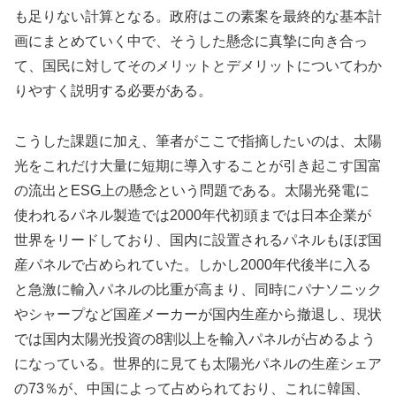
も足りない計算となる。政府はこの素案を最終的な基本計
画にまとめていく中で、そうした懸念に真摯に向き合っ
て、国民に対してそのメリットとデメリットについてわか
りやすく説明する必要がある。
こうした課題に加え、筆者がここで指摘したいのは、太陽
光をこれだけ大量に短期に導入することが引き起こす国富
の流出とESG上の懸念という問題である。太陽光発電に
使われるパネル製造では2000年代初頭までは日本企業が
世界をリードしており、国内に設置されるパネルもほぼ国
産パネルで占められていた。しかし2000年代後半に入る
と急激に輸入パネルの比重が高まり、同時にパナソニック
やシャープなど国産メーカーが国内生産から撤退し、現状
では国内太陽光投資の8割以上を輸入パネルが占めるよう
になっている。世界的に見ても太陽光パネルの生産シェア
の73％が、中国によって占められており、これに韓国、