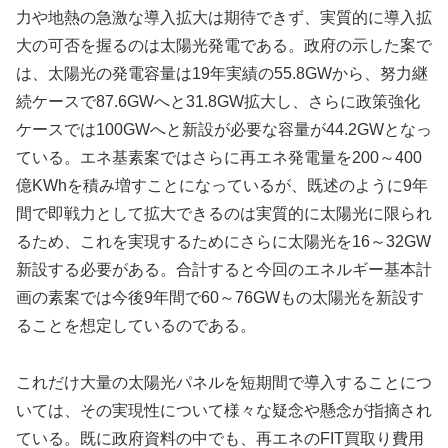
力や地熱の急激な導入拡大は期待できず、実質的に導入拡
大の可否を握るのは太陽光発電である。政府の示した案で
は、太陽光の発電容量は19年実績の55.8GWから、努力継
続ケースで87.6GWへと31.8GW拡大し、さらに政策強化
ケースでは100GWへと新設が必要な容量が44.2GWとなっ
ている。エネ基素案ではさらに再エネ発電量を200～400
億KWhを積み増すことになっているが、既述のように9年
間で即戦力として拡大できるのは実質的に太陽光に限られ
るため、これを実現するためにさらに太陽光を16～32GW
新設する必要がある。合計すると今回のエネルギー基本計
画の素案では今後9年間で60～76GWもの太陽光を新設す
ることを想定しているのである。
これだけ大量の太陽光パネルを短期間で導入することにつ
いては、その実現性について様々な疑念や懸念が指摘され
ている。既に政府資料の中でも、再エネのFIT買取り費用