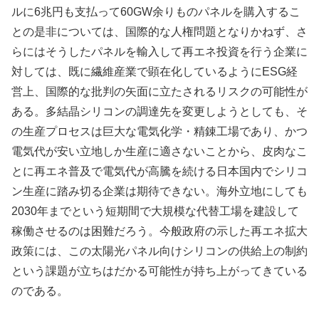
ルに6兆円も支払って60GW余りものパネルを購入するこ
との是非については、国際的な人権問題となりかねず、さ
らにはそうしたパネルを輸入して再エネ投資を行う企業に
対しては、既に繊維産業で顕在化しているようにESG経
営上、国際的な批判の矢面に立たされるリスクの可能性が
ある。多結晶シリコンの調達先を変更しようとしても、そ
の生産プロセスは巨大な電気化学・精錬工場であり、かつ
電気代が安い立地しか生産に適さないことから、皮肉なこ
とに再エネ普及で電気代が高騰を続ける日本国内でシリコ
ン生産に踏み切る企業は期待できない。海外立地にしても
2030年までという短期間で大規模な代替工場を建設して
稼働させるのは困難だろう。今般政府の示した再エネ拡大
政策には、この太陽光パネル向けシリコンの供給上の制約
という課題が立ちはだかる可能性が持ち上がってきている
のである。