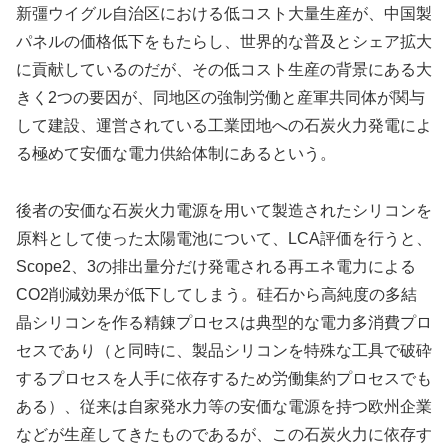
新彊ウイグル自治区における低コスト大量生産が、中国製
パネルの価格低下をもたらし、世界的な普及とシェア拡大
に貢献しているのだが、その低コスト生産の背景にある大
きく2つの要因が、同地区の強制労働と産軍共同体が関与
して建設、運営されている工業団地への石炭火力発電によ
る極めて安価な電力供給体制にあるという。
後者の安価な石炭火力電源を用いて製造されたシリコンを
原料として使った太陽電池について、LCA評価を行うと、
Scope2、3の排出量分だけ発電される再エネ電力による
CO2削減効果が低下してしまう。硅石から高純度の多結
晶シリコンを作る精錬プロセスは典型的な電力多消費プロ
セスであり（と同時に、製品シリコンを特殊な工具で破砕
するプロセスを人手に依存するため労働集約プロセスでも
ある）、従来は自家発水力等の安価な電源を持つ欧州企業
などが生産してきたものであるが、この石炭火力に依存す