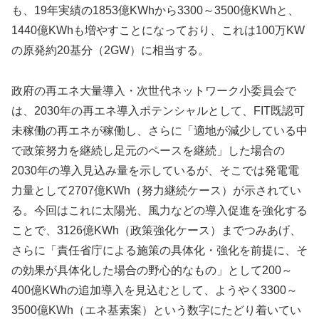
も、19年実績の1853億KWhから3300～3500億KWhと、
1440億KWhも増やすことになっており、これは100万KW
の原発約20基分（2GW）に相当する。
政府の再エネ大量導入・次世代ネットワーク小委員会で
は、2030年の再エネ導入ポテンシャルとして、FIT既認可
未稼働の再エネが稼働し、さらに「適地が減少している中
で政策努力を継続し足元のペースを継続」した場合の
2030年の導入見込み量を示しているが、そこでは発電電
力量として2707億KWh（努力継続ケース）が示されてい
る。今回はこれに太陽光、風力などの導入促進を強化する
ことで、3126億KWh（政策強化ケース）までつみあげ、
さらに「責任省庁による施策の具体化・強化を前提に、そ
の効果が具体化した場合の野心的なもの」として200～
400億KWhの追加導入を見込むとして、ようやく3300～
3500億KWh（エネ基素案）という数字にたどり着いてい