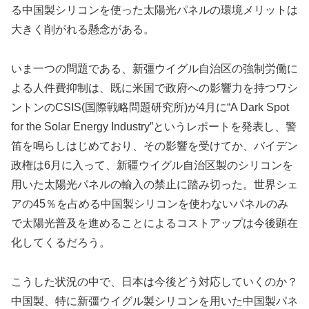
る中国製シリコンを使った太陽光パネルの環境メリットは
大きく削がれる懸念がある。
いま一つの問題である、新彊ウイグル自治区の強制労働に
よる人件費抑制は、既に米国で政府への影響力を持つワシ
ントンのCSIS(国際戦略問題研究所)が4月に“A Dark Spot
for the Solar Energy Industry”というレポートを発表し、警
笛を鳴らしはじめており、その影響を受けてか、バイデン
政権は6月に入って、新疆ウイグル自治区製のシリコンを
用いた太陽光パネルの輸入の禁止に踏み切った。世界シェ
アの45％を占める中国製シリコンを使わないパネルのみ
で太陽光普及を進めることによるコストアップは今後顕在
化してくるだろう。
こうした状況の中で、日本は今後どう対応していくのか？
中国製、特に新彊ウイグル製シリコンを用いた中国製パネ