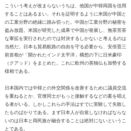
こういう考えが改まらないうちは、他国が中韓両国を信用
することはあるまい。それを証明するように米国が中国と
の工業分野の絶縁に踏み切った。中国が工業分野の秘密を
盗み放題。米国が研究した成果で中国が発展し、無茶苦茶
な軍拡を実行されたのでは対決するしかないと考えるのは
当然だ。日本も貿易航路の自由を守る必要から、安倍晋三
前首相が「開かれたインド太平洋」構想の下に日米豪印
（クアッド）をまとめた。これに欧州の英独仏も加勢する
様相である。
日本国内では中韓との外交関係を改善するために議員交流
を重ねるとか、官僚同士がもっと接触するなどの案を唱え
る者がいる。しかしこれらの手法はすでに実験して失敗し
たものばかりである。まず日本人が自覚しなければならな
いのは日本と両民族が融合することは絶対にないというこ
とである。