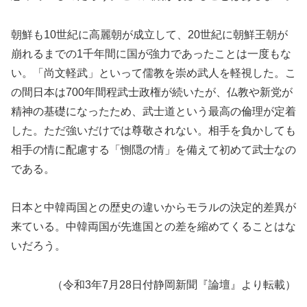
朝鮮も10世紀に高麗朝が成立して、20世紀に朝鮮王朝が
崩れるまでの1千年間に国が強力であったことは一度もな
い。「尚文軽武」といって儒教を崇め武人を軽視した。こ
の間日本は700年間程武士政権が続いたが、仏教や新党が
精神の基礎になったため、武士道という最高の倫理が定着
した。ただ強いだけでは尊敬されない。相手を負かしても
相手の情に配慮する「惻隠の情」を備えて初めて武士なの
である。
日本と中韓両国との歴史の違いからモラルの決定的差異が
来ている。中韓両国が先進国との差を縮めてくることはな
いだろう。
（令和3年7月28日付静岡新聞『論壇』より転載）