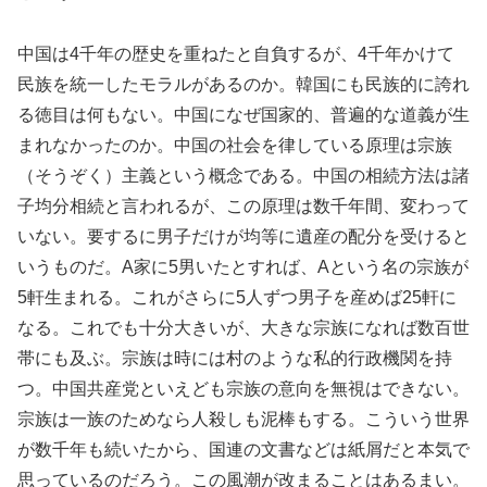
中国は4千年の歴史を重ねたと自負するが、4千年かけて
民族を統一したモラルがあるのか。韓国にも民族的に誇れ
る徳目は何もない。中国になぜ国家的、普遍的な道義が生
まれなかったのか。中国の社会を律している原理は宗族
（そうぞく）主義という概念である。中国の相続方法は諸
子均分相続と言われるが、この原理は数千年間、変わって
いない。要するに男子だけが均等に遺産の配分を受けると
いうものだ。A家に5男いたとすれば、Aという名の宗族が
5軒生まれる。これがさらに5人ずつ男子を産めば25軒に
なる。これでも十分大きいが、大きな宗族になれば数百世
帯にも及ぶ。宗族は時には村のような私的行政機関を持
つ。中国共産党といえども宗族の意向を無視はできない。
宗族は一族のためなら人殺しも泥棒もする。こういう世界
が数千年も続いたから、国連の文書などは紙屑だと本気で
思っているのだろう。この風潮が改まることはあるまい。