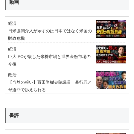
動画
経済
日米協調介入が示すのは日本ではなく米国の
財政危機
経済
巨大IPOが殺した米株市場と世界金融市場の
今後
政治
【当然の報い】百田尚樹参院議員：暴行罪と
脅迫罪で訴えられる
書評