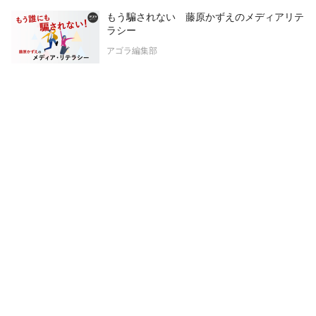
もう騙されない 藤原かずえのメディアリテ
ラシー
アゴラ編集部