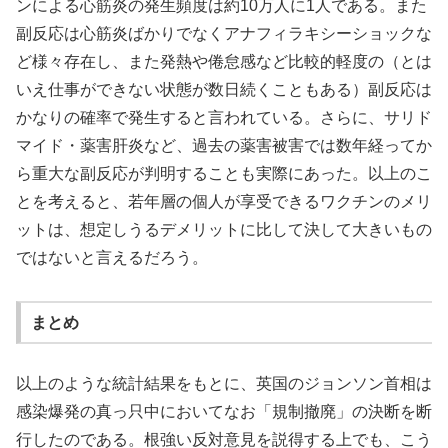
ンによる心筋炎の発生頻度は約10万人に1人である。また
副反応は心筋炎ばかりでなくアナフィラキシーショックな
ど様々存在し、また発熱や倦怠感など比較的軽度の（とは
いえ仕事ができない状態が数日続くこともある）副反応は
かなりの確率で発生すると言われている。さらに、サリド
マイド・薬害肝炎など、過去の薬害被害では数年経ってか
ら重大な副反応が判明することも実際にあった。以上のこ
とを考えると、若年層の個人が享受できるワクチンのメリ
ットは、想定しうるデメリットに比して決して大きいもの
ではないと言えるだろう。
まとめ
以上のような統計結果をもとに、英国のジョンソン首相は
感染爆発の真っ只中においてなお「規制撤廃」の決断を断
行したのである。根強い反対意見を説得する上でも、こう